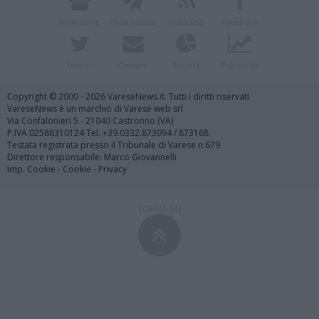
Redazione
Invia notizia
Feed RSS
Facebook
Twitter
Contatti
Società
Pubblicità
Copyright © 2000 - 2026 VareseNews.it. Tutti i diritti riservati
VareseNews è un marchio di Varese web srl
Via Confalonieri 5 - 21040 Castronno (VA)
P.IVA 02588310124 Tel. +39.0332.873094 / 873168
Testata registrata presso il Tribunale di Varese n.679
Direttore responsabile: Marco Giovannelli
Imp. Cookie
-
Cookie
-
Privacy
TORNA SU