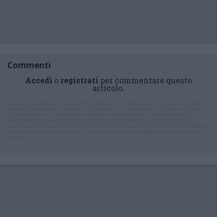
Commenti
Accedi
o
registrati
per commentare questo
articolo.
L'email è richiesta ma non verrà mostrata ai visitatori. Il contenuto di questo
commento esprime il pensiero dell'autore e non rappresenta la linea editoriale
di VareseNews.it, che rimane autonoma e indipendente. I messaggi inclusi nei
commenti non sono testi giornalistici, ma post inviati dai singoli lettori che
possono essere automaticamente pubblicati senza filtro preventivo. I commenti
che includano uno o più link a siti esterni verranno rimossi in automatico dal
sistema.