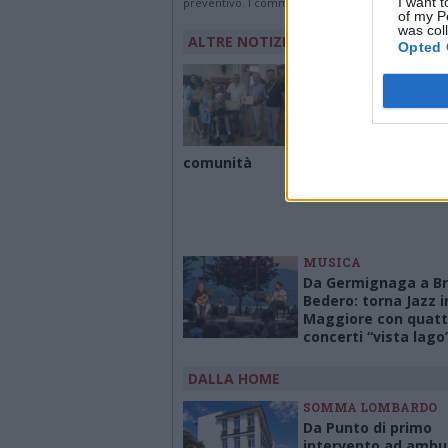
I want t
preventivo. I commenti che includano uno o più li
of my P
was col
ALTRE NOTIZIE DI LUINO
Opted 
LUINO
Luino festeggia la
maestra Giuseppin
Maspero: cento anni
scuola, famiglia e
comunità
MUSICA
Da Germignaga a Br
Bedero: torna Jazz i
Maggiore con quatt
concerti “vista lago
DALLA HOME
SOMMA LOMBARDO
Da Punto di primo
intervento ad ambu