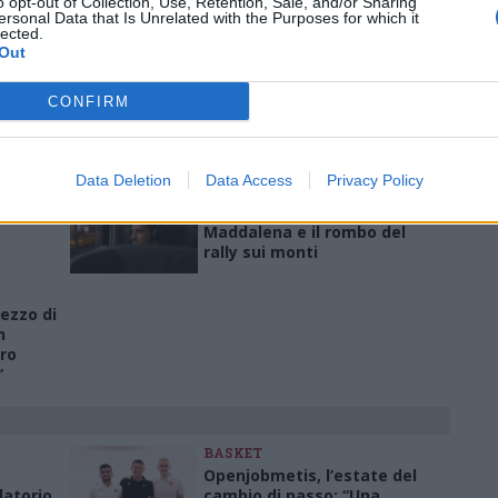
o opt-out of Collection, Use, Retention, Sale, and/or Sharing
nk a siti esterni verranno rimossi in automatico dal sistema.
ersonal Data that Is Unrelated with the Purposes for which it
lected.
Out
LUINO
La scrittrice Virginia
CONFIRM
a
Veludo presenta a Luino il
 tra
libro “E mi sono sentita
meno sola”
Data Deletion
Data Access
Privacy Policy
LE NOTIZIE DA ASCOLTARE
L’assurda tragedia di
Maddalena e il rombo del
rally sui monti
ezzo di
n
ro
”
BASKET
Openjobmetis, l’estate del
latorio
cambio di passo: “Una