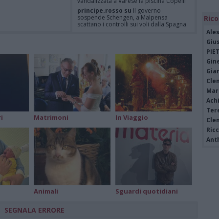
vandalizzata a Varese la piscina Copelli
principe.rosso su
Il governo
sospende Schengen, a Malpensa
Rico
scattano i controlli sui voli dalla Spagna
Ale
Felice su
È Federico Venco il
motociclista gentile vittima dell’omicidio
Giu
di Somma Lombardo
PIE
Felice su
Il governo sospende
Gine
Schengen, a Malpensa scattano i
controlli sui voli dalla Spagna
Gia
Cle
Mar
Achi
Tere
i
Matrimoni
In Viaggio
Cle
Ric
Ant
Animali
Sguardi quotidiani
SEGNALA ERRORE