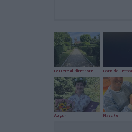
Lettere al direttore
Foto dei lettor
Auguri
Nascite