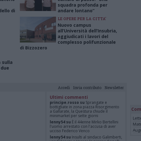
squadra profonda per
ello di
andare lontano”
LE OPERE PER LA CITTA'
Nuovo campus
all’Università dell’Insubria,
aggiudicati i lavori del
complesso polifunzionale
di Bizzozero
 sulla
 due
Accedi
Invia contributo
Newsletter
Ultimi commenti
principe.rosso su
Sprangate e
bottigliate in zona piazza Risorgimento
Com
a Gallarate, la Questura chiude il
minimarket per sette giorni
Lett
lenny54 su
È il 44enne Mirko Bertellini
Mat
l'uomo arrestato con l'accusa di aver
Augu
ucciso Federico Venco
lenny54 su
Insulti al sindaco Galimberti,