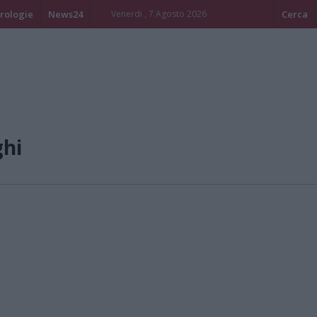
rologie
News24
Venerdi , 7 Agosto 2026
Cerca
ghi