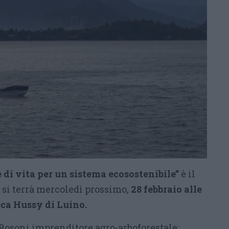
e di vita per un sistema ecosostenibile”
è il
e si terrà mercoledì prossimo,
28 febbraio alle
teca Hussy di Luino.
Bosoni imprenditore agro-arboforestale;