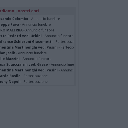
rdiamo i nostri cari
ssando Colombo
- Annuncio funebre
seppe Fava
- Annuncio funebre
TRO MALERBA
- Annuncio funebre
tte Pedotti ved. Urbini
- Annuncio funebre
nfranco Schieroni Giacometti
- Partecipazione
mentina Martinenghi ved. Pasini
- Partecipazione
ian Jasik
- Annuncio funebre
lle Mazzini
- Annuncio funebre
sa Squicciarini ved. Greco
- Annuncio funebre
mentina Martinenghi ved. Pasini
- Annuncio funebre
cardo Basile
- Partecipazione
hony Napoli
- Partecipazione