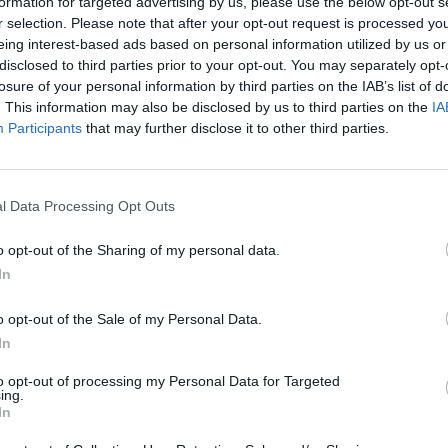
formation for targeted advertising by us, please use the below opt-out s
»
V
a
r selection. Please note that after your opt-out request is processed y
c
eing interest-based ads based on personal information utilized by us or
f
ews
disclosed to third parties prior to your opt-out. You may separately opt-
»
T
t
losure of your personal information by third parties on the IAB’s list of
d
. This information may also be disclosed by us to third parties on the
IA
s
VareseNews crediamo che una buona informazione
Participants
that may further disclose it to other third parties.
»
Ed
 la vita di tutti. Ogni giorno lavoriamo cercando di
m
ito critico.
Abbonati a VareseNews
GAL
l Data Processing Opt Outs
o opt-out of the Sharing of my personal data.
Pubblicato il 22 Febbraio 2018
In
o opt-out of the Sale of my Personal Data.
In
ati
per commentare questo articolo.
to opt-out of processing my Personal Data for Targeted
ing.
In
tatori. Il contenuto di questo commento esprime il pensiero dell'autore e
s.it, che rimane autonoma e indipendente. I messaggi inclusi nei commenti
ingoli lettori che possono essere automaticamente pubblicati senza filtro