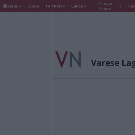
Tempo
Menù
Home
Territori
Canali
Nec
Libero
Varese La