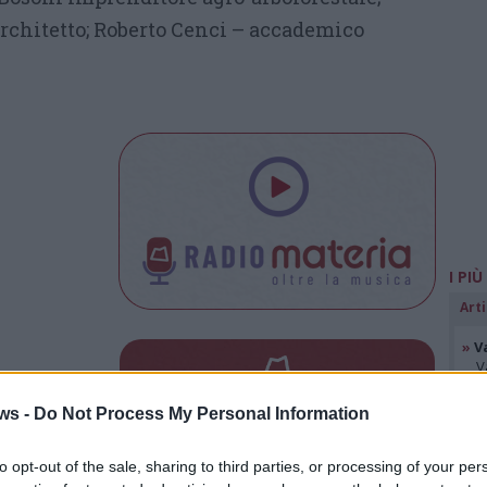
architetto; Roberto Cenci – accademico
I PIÙ
Arti
»
V
V
i
»
V
Tutti gli eventi
ws -
Do Not Process My Personal Information
di
agosto
a Materia
e
s
Via Confalonieri, 5 - Castronno
to opt-out of the sale, sharing to third parties, or processing of your per
d