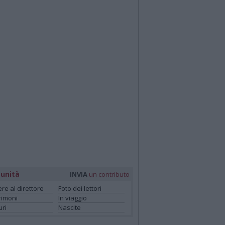
unità
INVIA
un contributo
ere al direttore
Foto dei lettori
rimoni
In viaggio
ri
Nascite