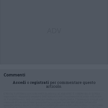
ADV
Commenti
Accedi
o
registrati
per commentare questo
articolo.
L'email è richiesta ma non verrà mostrata ai visitatori. Il contenuto di questo
commento esprime il pensiero dell'autore e non rappresenta la linea editoriale
di VareseNews.it, che rimane autonoma e indipendente. I messaggi inclusi nei
commenti non sono testi giornalistici, ma post inviati dai singoli lettori che
possono essere automaticamente pubblicati senza filtro preventivo. I commenti
che includano uno o più link a siti esterni verranno rimossi in automatico dal