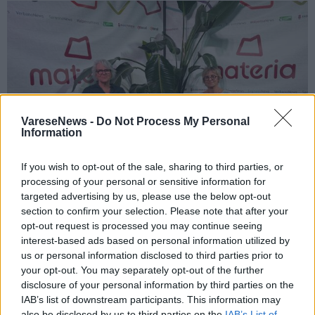
VareseNews -
Do Not Process My Personal
Information
If you wish to opt-out of the sale, sharing to third parties, or
processing of your personal or sensitive information for
targeted advertising by us, please use the below opt-out
section to confirm your selection. Please note that after your
opt-out request is processed you may continue seeing
CASTIGLIONE OLONA
interest-based ads based on personal information utilized by
Dai pettini alle borracce, i favolosi
us or personal information disclosed to third parties prior to
settant’anni di Andriolo Srl tra
your opt-out. You may separately opt-out of the further
tradizione e innovazione
disclosure of your personal information by third parties on the
IAB’s list of downstream participants. This information may
also be disclosed by us to third parties on the
IAB’s List of