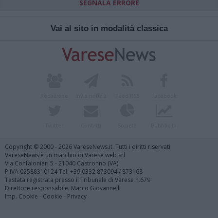
SEGNALA ERRORE
Vai al sito in modalità classica
Redazione
Invia notizia
Feed RSS
Facebook
Twitter
Contatti
Società
Pubblicità
Copyright © 2000 - 2026 VareseNews.it. Tutti i diritti riservati
VareseNews è un marchio di Varese web srl
Via Confalonieri 5 - 21040 Castronno (VA)
P.IVA 02588310124 Tel. +39.0332.873094 / 873168
Testata registrata presso il Tribunale di Varese n.679
Direttore responsabile: Marco Giovannelli
Imp. Cookie
-
Cookie
-
Privacy