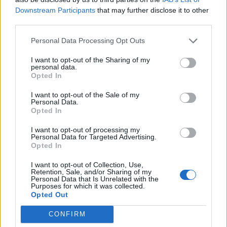
Downstream Participants
that may further disclose it to other
third parties.
Personal Data Processing Opt Outs
I want to opt-out of the Sharing of my
personal data.
Opted In
I want to opt-out of the Sale of my
Personal Data.
Opted In
I want to opt-out of processing my
Personal Data for Targeted Advertising.
Opted In
I want to opt-out of Collection, Use,
Retention, Sale, and/or Sharing of my
Personal Data that Is Unrelated with the
LONATE CEPPINO
Purposes for which it was collected.
Opted Out
Torna il “Ceppino d’oro”: fino al 31 agosto
sono aperte le iscrizioni al concorso
CONFIRM
canoro di Lonate Ceppino