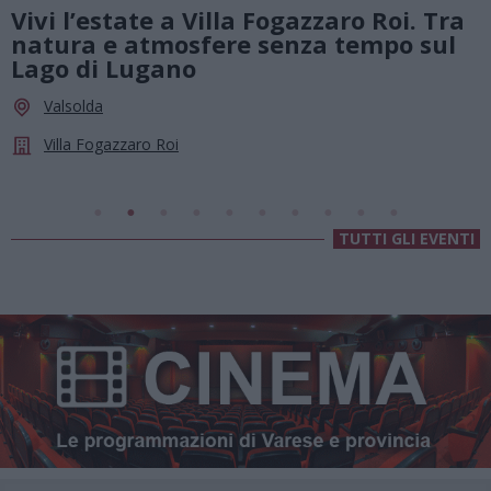
01 Agosto 2026 - 23 Agosto 2026
i. Tra
Summer Green Festival: fino al 23
o sul
agosto, musica e divertimento so
le stelle a Cassano Magnago
Cassano Magnago
Chiesa Di Sant’Anna
TUTTI GLI EVENTI