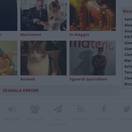
Schengen, a Malpensa scattano i
controlli sui voli dalla Spagna
Rico
Valt
Ale
Giu
i
Matrimoni
In Viaggio
PIE
Gine
Gia
Cle
Mar
Achi
Tere
Cle
Animali
Sguardi quotidiani
Ric
SEGNALA ERRORE
Registrati
Redazione
Invia
Feed RSS
Facebook
Twitte
contributo