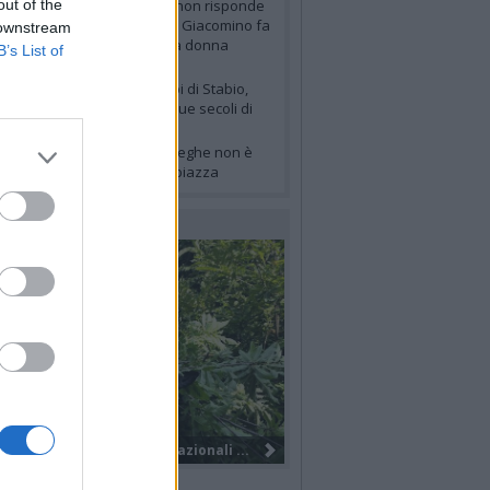
out of the
arese
- «Ladra di bambini» non risponde
i fatti: il vice prefetto vicario Giacomino fa
 downstream
hiarezza sulla vicenda della donna
B’s List of
rancese
urismo
- Il Sentiero dei cippi di Stabio,
ove il confine racconta cinque secoli di
toria
itoriale
- La caccia alle streghe non è
ai finita, ha solo cambiato piazza
LERIE FOTOGRAFICHE
Nuova società, nuovo brand e tanti...