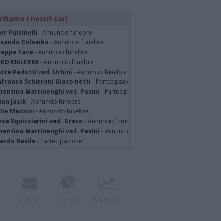
rdiamo i nostri cari
er Pulsinelli
- Annuncio funebre
ssando Colombo
- Annuncio funebre
seppe Fava
- Annuncio funebre
TRO MALERBA
- Annuncio funebre
tte Pedotti ved. Urbini
- Annuncio funebre
nfranco Schieroni Giacometti
- Partecipazione
mentina Martinenghi ved. Pasini
- Partecipazione
ian Jasik
- Annuncio funebre
lle Mazzini
- Annuncio funebre
sa Squicciarini ved. Greco
- Annuncio funebre
mentina Martinenghi ved. Pasini
- Annuncio funebre
cardo Basile
- Partecipazione
r
Contatti
Società
Pubblicità