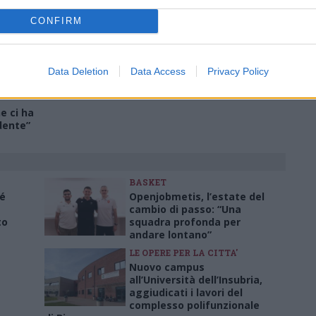
o
CASTELLETTO TICINO - SESTO
CONFIRM
CALENDE
Castelletto Ticino e Sesto
Calende rinnovano il
“gemellaggio” dell’Assunta
Data Deletion
Data Access
Privacy Policy
e ci ha
dente”
BASKET
né
Openjobmetis, l’estate del
cambio di passo: “Una
to
squadra profonda per
andare lontano”
LE OPERE PER LA CITTA'
Nuovo campus
all’Università dell’Insubria,
aggiudicati i lavori del
complesso polifunzionale