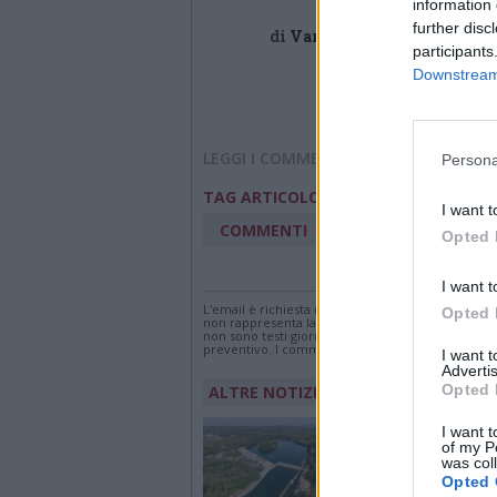
information 
further disc
di
VareseNews Business - m
participants
Downstream 
LEGGI I COMMENTI
Persona
annunci di lavoro
TAG ARTICOLO
I want t
COMMENTI
Opted 
Accedi
o
registr
I want t
L'email è richiesta ma non verrà mostrata ai visi
Opted 
non rappresenta la linea editoriale di VareseNew
non sono testi giornalistici, ma post inviati dai s
preventivo. I commenti che includano uno o più li
I want 
Advertis
Opted 
ALTRE NOTIZIE DI SESTO CALENDE
TICINO
I want t
Il Ticino visto dal dr
of my P
was col
Panperduto si divid
Opted 
fiume che non c’è. 