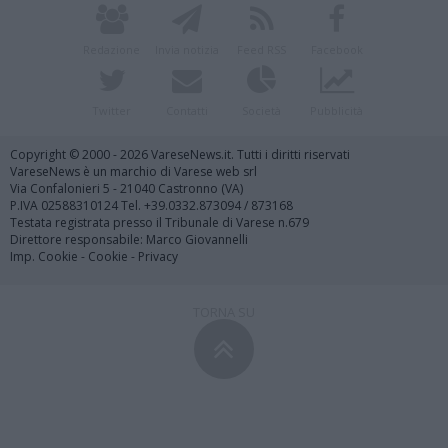
Redazione
Invia notizia
Feed RSS
Facebook
Twitter
Contatti
Società
Pubblicità
Copyright © 2000 - 2026 VareseNews.it. Tutti i diritti riservati
VareseNews è un marchio di Varese web srl
Via Confalonieri 5 - 21040 Castronno (VA)
P.IVA 02588310124 Tel. +39.0332.873094 / 873168
Testata registrata presso il Tribunale di Varese n.679
Direttore responsabile: Marco Giovannelli
Imp. Cookie
-
Cookie
-
Privacy
TORNA SU