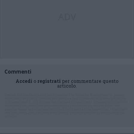
ADV
Commenti
Accedi
o
registrati
per commentare questo
articolo.
L'email è richiesta ma non verrà mostrata ai visitatori. Il contenuto di questo
commento esprime il pensiero dell'autore e non rappresenta la linea editoriale
di VareseNews.it, che rimane autonoma e indipendente. I messaggi inclusi nei
commenti non sono testi giornalistici, ma post inviati dai singoli lettori che
possono essere automaticamente pubblicati senza filtro preventivo. I commenti
che includano uno o più link a siti esterni verranno rimossi in automatico dal
sistema.