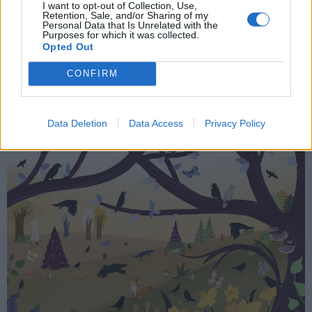
I want to opt-out of Collection, Use,
Retention, Sale, and/or Sharing of my
CASTRONNO
Personal Data that Is Unrelated with the
Purposes for which it was collected.
Una serata “alla francese” ha
Opted Out
inaugurato gli aperitivi di Materia
CONFIRM
Data Deletion
Data Access
Privacy Policy