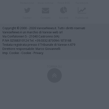
Redazione
Invia notizia
Feed RSS
Facebook
Twitter
Contatti
Società
Pubblicità
Copyright © 2000 - 2026 VareseNews.it. Tutti i diritti riservati
VareseNews è un marchio di Varese web srl
Via Confalonieri 5 - 21040 Castronno (VA)
P.IVA 02588310124 Tel. +39.0332.873094 / 873168
Testata registrata presso il Tribunale di Varese n.679
Direttore responsabile: Marco Giovannelli
Imp. Cookie
-
Cookie
-
Privacy
TORNA SU