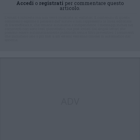
Accedi
o
registrati
per commentare questo
articolo.
L'email è richiesta ma non verrà mostrata ai visitatori. Il contenuto di questo
commento esprime il pensiero dell'autore e non rappresenta la linea editoriale
di VareseNews.it, che rimane autonoma e indipendente. I messaggi inclusi nei
commenti non sono testi giornalistici, ma post inviati dai singoli lettori che
possono essere automaticamente pubblicati senza filtro preventivo. I commenti
che includano uno o più link a siti esterni verranno rimossi in automatico dal
sistema.
ADV