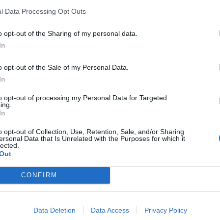
ati
per commentare questo articolo.
l Data Processing Opt Outs
tatori. Il contenuto di questo commento esprime il pensiero dell'autore e
o opt-out of the Sharing of my personal data.
s.it, che rimane autonoma e indipendente. I messaggi inclusi nei commenti
ingoli lettori che possono essere automaticamente pubblicati senza filtro
In
nk a siti esterni verranno rimossi in automatico dal sistema.
o opt-out of the Sale of my Personal Data.
In
to opt-out of processing my Personal Data for Targeted
ing.
In
o opt-out of Collection, Use, Retention, Sale, and/or Sharing
ersonal Data that Is Unrelated with the Purposes for which it
lected.
Out
CONFIRM
Data Deletion
Data Access
Privacy Policy