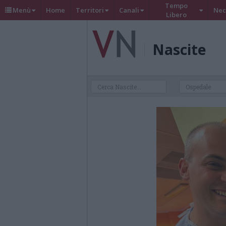
Tempo
Menù
Home
Territori
Canali
Nec
Libero
Nascite