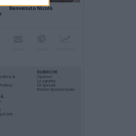
Benvenuto Nicolò
n
r
Contatti
Società
Pubblicità
RUBRICHE
osfera di
Opinioni
La vignetta
Politica
Gli Speciali
Notizie Sponsorizzate
TÀ
o
4
più letti