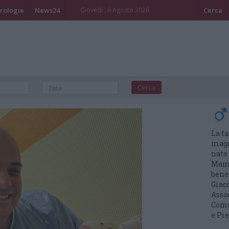
rologie
News24
Giovedi , 6 Agosto 2026
Cerca
La f
magg
nato
Mamm
bene
Giac
Asso
Comun
e Pie