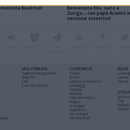
envenuta Beatrice!
Benvenuto Elio, nato a
Zurigo… con papà Aramis i
versione ostetrico!
Registrati
Redazione
Invia
Feed RSS
Facebook
Twitte
contributo
MULTIMEDIA
COMUNITÀ
BLOG
Gallerie Fotografiche
Home
La blog
Web TV
Eventi
Varese
Live
Lettere al Direttore
Varese 
Foto del Giorno
Sondaggi
Animali
UTILI
Nascite
Archivi
Foto dei lettori
Tag
Auguri
News2
In viaggio
Articoli 
Matrimoni
Necrologie
logia
Gli Abbonati