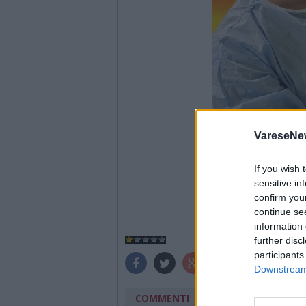
VareseNe
If you wish 
sensitive in
confirm you
continue se
information 
further disc
participants
Downstream 
COMMENTI