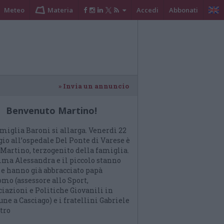
Meteo
Materia
Accedi
Abbonati
» Invia un annuncio
Benvenuto Martino!
amiglia Baroni si allarga. Venerdì 22
io all’ospedale Del Ponte di Varese è
 Martino, terzogenito della famiglia.
a Alessandra e il piccolo stanno
 e hanno già abbracciato papà
omo (assessore allo Sport,
ciazioni e Politiche Giovanili in
e a Casciago) e i fratellini Gabriele
tro