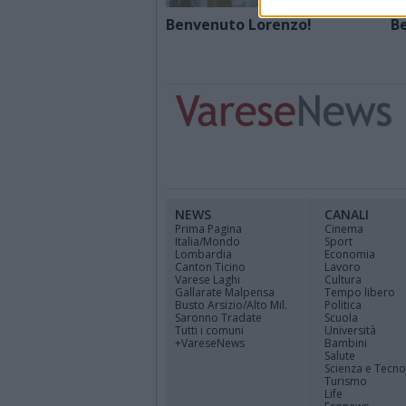
Benvenuto Lorenzo!
B
NEWS
CANALI
Prima Pagina
Cinema
Italia/Mondo
Sport
Lombardia
Economia
Canton Ticino
Lavoro
Varese Laghi
Cultura
Gallarate Malpensa
Tempo libero
Busto Arsizio/Alto Mil.
Politica
Saronno Tradate
Scuola
Tutti i comuni
Università
+VareseNews
Bambini
Salute
Scienza e Tecno
Turismo
Life