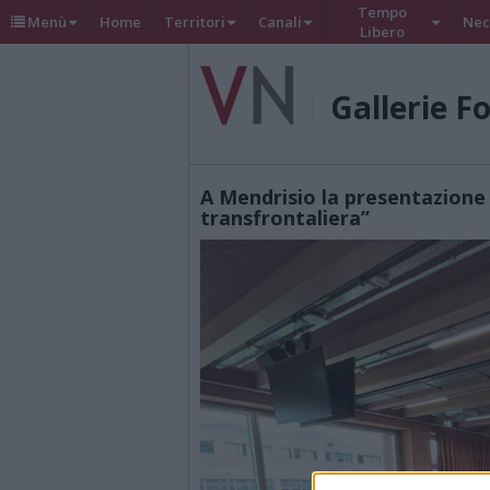
Tempo
Menù
Home
Territori
Canali
Nec
Libero
Gallerie F
A Mendrisio la presentazione 
transfrontaliera”