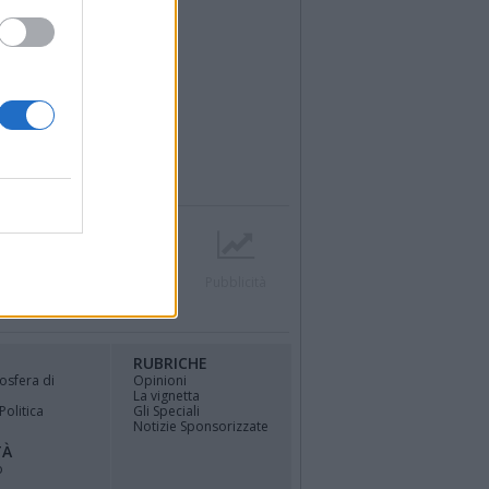
r
Contatti
Società
Pubblicità
RUBRICHE
osfera di
Opinioni
La vignetta
Politica
Gli Speciali
Notizie Sponsorizzate
TÀ
o