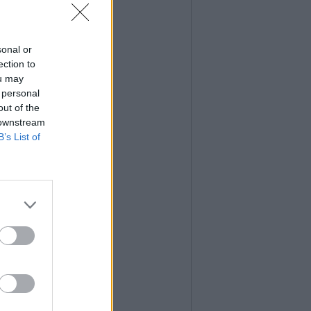
sonal or
ection to
ou may
 personal
out of the
 downstream
B’s List of