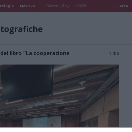
rologie
News24
Giovedi , 6 Agosto 2026
Cerca
otografiche
del libro “La cooperazione
1 di 8