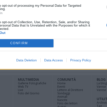
to opt-out of processing my Personal Data for Targeted
ing.
In
o organizzato alla Supsi di Mendrisio dal
o opt-out of Collection, Use, Retention, Sale, and/or Sharing
zzera per la presentazione del libro “La
ersonal Data that Is Unrelated with the Purposes for which it
lected.
”
Out
CONFIRM
Data Deletion
Data Access
Privacy Policy
Registrati
Redazione
Invia
Feed RSS
Facebook
Twitte
contributo
MULTIMEDIA
COMUNITÀ
BLOG
Gallerie Fotografiche
Home
La blog
Web TV
Eventi
Varese
Live
Lettere al Direttore
Varese 
Foto del Giorno
Sondaggi
Animali
UTILI
Nascite
Archivi
Foto dei lettori
Tag
Auguri