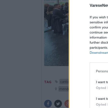
VareseNe
If you wish 
sensitive in
confirm you
continue se
information 
further disc
participants
Downstream 
Persona
canton ticino
frontalieri
TAG
I want t
Opted 
mendrisio
I want t
Opted 