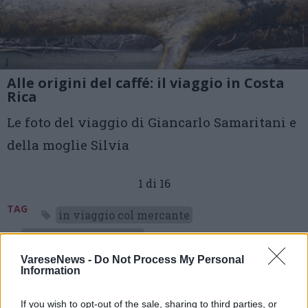
Alle origini del caffé: il viaggio in Costa
Rica
Le foto del viaggio di Giancarlo Samaritani e
della moglie Silvia
1 di 16
TAG
in viaggio col mercante
Giancarlo Samaritani
VareseNews -
Do Not Process My Personal
Information
Leggi l'articolo:
If you wish to opt-out of the sale, sharing to third parties, or