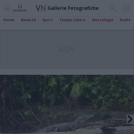
Gallerie Fotografiche
Home
News24
Sport
Tempo Libero
Necrologie
Radio
ADV