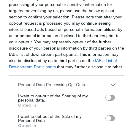
Da Ispra alla Costa Rica alle origini del caffé, il
processing of your personal or sensitive information for
“mercante” Samaritani torna a viaggiare
targeted advertising by us, please use the below opt-out
section to confirm your selection. Please note that after your
opt-out request is processed you may continue seeing
interest-based ads based on personal information utilized by
us or personal information disclosed to third parties prior to
your opt-out. You may separately opt-out of the further
disclosure of your personal information by third parties on the
IAB’s list of downstream participants. This information may
ADV
also be disclosed by us to third parties on the
IAB’s List of
Downstream Participants
that may further disclose it to other
third parties.
Personal Data Processing Opt Outs
I want to opt-out of the Sharing of my
personal data.
Opted In
Commenti
I want to opt-out of the Sale of my
Personal Data.
Accedi
o
registrati
per commentare questo
Opted In
articolo.