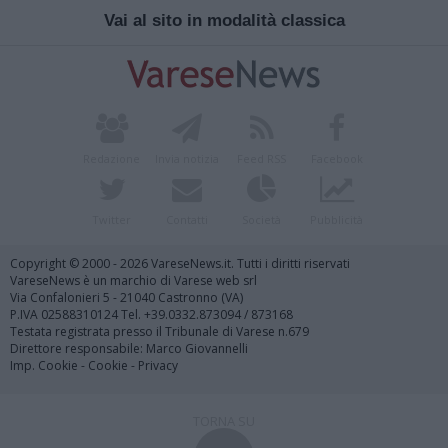
Vai al sito in modalità classica
Redazione
Invia notizia
Feed RSS
Facebook
Twitter
Contatti
Società
Pubblicità
Copyright © 2000 - 2026 VareseNews.it. Tutti i diritti riservati
VareseNews è un marchio di Varese web srl
Via Confalonieri 5 - 21040 Castronno (VA)
P.IVA 02588310124 Tel. +39.0332.873094 / 873168
Testata registrata presso il Tribunale di Varese n.679
Direttore responsabile: Marco Giovannelli
Imp. Cookie
-
Cookie
-
Privacy
TORNA SU