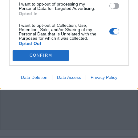
I want to opt-out of processing my
L'email è richiesta ma non verrà mostrata ai visitatori. Il contenuto di questo
Personal Data for Targeted Advertising.
commento esprime il pensiero dell'autore e non rappresenta la linea editoriale
di VareseNews.it, che rimane autonoma e indipendente. I messaggi inclusi nei
Opted In
commenti non sono testi giornalistici, ma post inviati dai singoli lettori che
possono essere automaticamente pubblicati senza filtro preventivo. I commenti
che includano uno o più link a siti esterni verranno rimossi in automatico dal
I want to opt-out of Collection, Use,
sistema.
Retention, Sale, and/or Sharing of my
Personal Data that Is Unrelated with the
Purposes for which it was collected.
Opted Out
CONFIRM
Data Deletion
Data Access
Privacy Policy