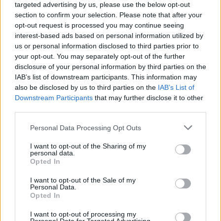
targeted advertising by us, please use the below opt-out
section to confirm your selection. Please note that after your
opt-out request is processed you may continue seeing
interest-based ads based on personal information utilized by
us or personal information disclosed to third parties prior to
your opt-out. You may separately opt-out of the further
disclosure of your personal information by third parties on the
ADV
IAB’s list of downstream participants. This information may
also be disclosed by us to third parties on the
IAB’s List of
Downstream Participants
that may further disclose it to other
third parties.
Personal Data Processing Opt Outs
I want to opt-out of the Sharing of my
personal data.
Opted In
Commenti
Accedi
o
registrati
per commentare questo
I want to opt-out of the Sale of my
articolo.
Personal Data.
Opted In
L'email è richiesta ma non verrà mostrata ai visitatori. Il contenuto di questo
commento esprime il pensiero dell'autore e non rappresenta la linea editoriale
di VareseNews.it, che rimane autonoma e indipendente. I messaggi inclusi nei
I want to opt-out of processing my
commenti non sono testi giornalistici, ma post inviati dai singoli lettori che