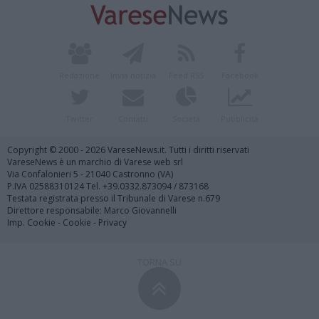
Redazione
Invia notizia
Feed RSS
Facebook
Twitter
Contatti
Società
Pubblicità
Copyright © 2000 - 2026 VareseNews.it. Tutti i diritti riservati
VareseNews è un marchio di Varese web srl
Via Confalonieri 5 - 21040 Castronno (VA)
P.IVA 02588310124 Tel. +39.0332.873094 / 873168
Testata registrata presso il Tribunale di Varese n.679
Direttore responsabile: Marco Giovannelli
Imp. Cookie
-
Cookie
-
Privacy
TORNA SU