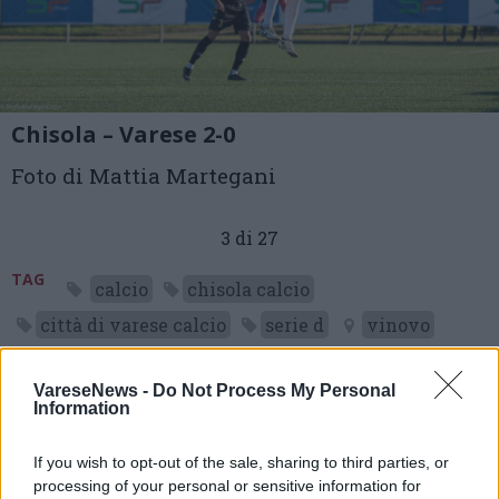
Chisola – Varese 2-0
Foto di Mattia Martegani
3 di 27
TAG
calcio
chisola calcio
città di varese calcio
serie d
vinovo
VareseNews -
Do Not Process My Personal
Information
Leggi l'articolo:
Giornata nera per il Varese: sconfitta 2-0 sul campo del
If you wish to opt-out of the sale, sharing to third parties, or
Chisola
processing of your personal or sensitive information for