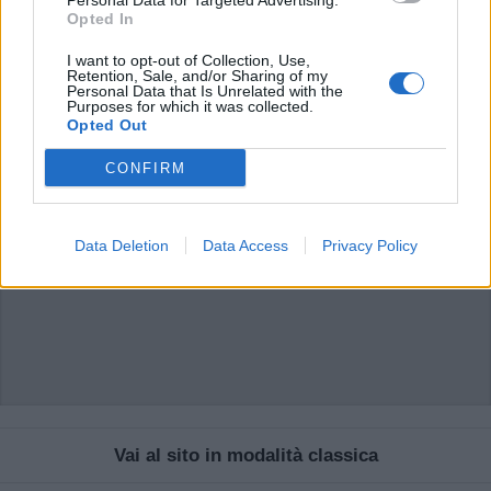
Personal Data for Targeted Advertising.
possono essere automaticamente pubblicati senza filtro preventivo. I commenti
Opted In
che includano uno o più link a siti esterni verranno rimossi in automatico dal
sistema.
I want to opt-out of Collection, Use,
Retention, Sale, and/or Sharing of my
Personal Data that Is Unrelated with the
Purposes for which it was collected.
Opted Out
CONFIRM
Data Deletion
Data Access
Privacy Policy
Vai al sito in modalità classica