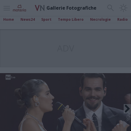
Gallerie Fotografiche
Home
News24
Sport
Tempo Libero
Necrologie
Radio
ADV