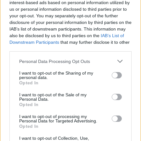
interest-based ads based on personal information utilized by
ADV
us or personal information disclosed to third parties prior to
your opt-out. You may separately opt-out of the further
disclosure of your personal information by third parties on the
IAB’s list of downstream participants. This information may
also be disclosed by us to third parties on the
IAB’s List of
Downstream Participants
that may further disclose it to other
third parties.
Personal Data Processing Opt Outs
Commenti
I want to opt-out of the Sharing of my
Accedi
o
registrati
per commentare questo
personal data.
articolo.
Opted In
L'email è richiesta ma non verrà mostrata ai visitatori. Il contenuto di questo
commento esprime il pensiero dell'autore e non rappresenta la linea editoriale
I want to opt-out of the Sale of my
di VareseNews.it, che rimane autonoma e indipendente. I messaggi inclusi nei
Personal Data.
commenti non sono testi giornalistici, ma post inviati dai singoli lettori che
possono essere automaticamente pubblicati senza filtro preventivo. I commenti
Opted In
che includano uno o più link a siti esterni verranno rimossi in automatico dal
sistema.
I want to opt-out of processing my
Personal Data for Targeted Advertising.
Opted In
I want to opt-out of Collection, Use,