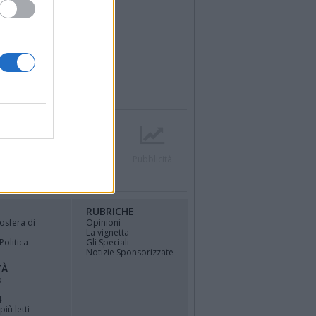
r
Contatti
Società
Pubblicità
RUBRICHE
osfera di
Opinioni
La vignetta
Politica
Gli Speciali
Notizie Sponsorizzate
TÀ
o
4
più letti