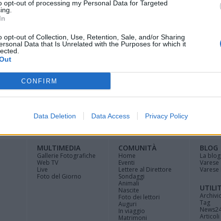
to opt-out of processing my Personal Data for Targeted
ing.
tieri, carrarecce e stradine tra le montagne
In
 e fuori dai boschi e vigneti attraversando
o opt-out of Collection, Use, Retention, Sale, and/or Sharing
 storia.
ersonal Data that Is Unrelated with the Purposes for which it
lected.
Out
CONFIRM
Registrati
Redazione
Invia
Feed RSS
Facebook
Twitte
Data Deletion
Data Access
Privacy Policy
contributo
MULTIMEDIA
COMUNITÀ
BLOG
Gallerie Fotografiche
Home
La blog
Web TV
Eventi
Varese
Live
Lettere al Direttore
Varese 
Foto del Giorno
Sondaggi
Animali
UTILI
Nascite
Archivi
Foto dei lettori
Tag
Auguri
News2
In viaggio
Articoli 
Matrimoni