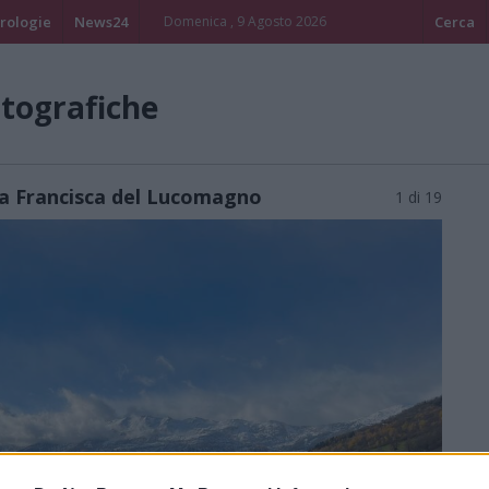
rologie
News24
Domenica , 9 Agosto 2026
Cerca
otografiche
Via Francisca del Lucomagno
1 di 19