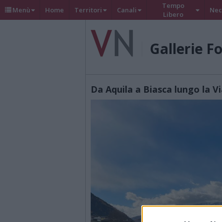
Tempo
Menù
Home
Territori
Canali
Nec
Libero
Gallerie F
Da Aquila a Biasca lungo la 