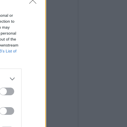
sonal or
ection to
ou may
 personal
out of the
 downstream
B’s List of