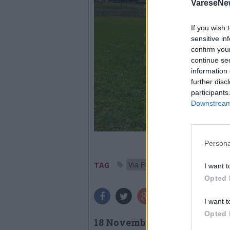
VareseNe
If you wish 
sensitive in
confirm you
continue se
information 
further disc
participants
Downstream 
Persona
Via Francisca del lucumagno
TAG
I want t
Opted 
I want t
Opted 
18 Novembre 2023