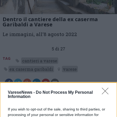
Dentro il cantiere della ex caserma
Garibaldi a Varese
Le immagini, all’8 agosto 2022
5 di 27
TAG
cantieri a varese
ex caserma garibaldi
varese
VareseNews -
Do Not Process My Personal
Leggi l'articolo:
Information
Dentro il cantiere dell’ex caserma Garibaldi, tra portici
ritrovati e un giardino dei libri
Porte aperte alla caserma Garibaldi: Varese invitata a
If you wish to opt-out of the sale, sharing to third parties, or
scoprire il cantiere
processing of your personal or sensitive information for