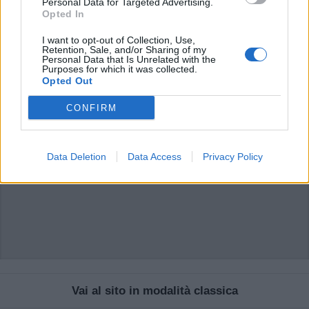
Personal Data for Targeted Advertising.
commenti non sono testi giornalistici, ma post inviati dai singoli lettori che
possono essere automaticamente pubblicati senza filtro preventivo. I commenti
Opted In
che includano uno o più link a siti esterni verranno rimossi in automatico dal
sistema.
I want to opt-out of Collection, Use,
Retention, Sale, and/or Sharing of my
Personal Data that Is Unrelated with the
Purposes for which it was collected.
Opted Out
CONFIRM
Data Deletion
Data Access
Privacy Policy
Vai al sito in modalità classica