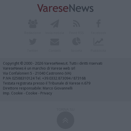
Redazione
Invia notizia
Feed RSS
Facebook
Twitter
Contatti
Società
Pubblicità
Copyright © 2000 - 2026 VareseNews.it. Tutti i diritti riservati
VareseNews è un marchio di Varese web srl
Via Confalonieri 5 - 21040 Castronno (VA)
P.IVA 02588310124 Tel. +39.0332.873094 / 873168
Testata registrata presso il Tribunale di Varese n.679
Direttore responsabile: Marco Giovannelli
Imp. Cookie
-
Cookie
-
Privacy
TORNA SU