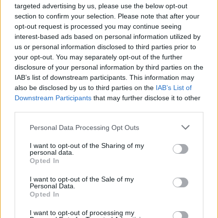
targeted advertising by us, please use the below opt-out
section to confirm your selection. Please note that after your
opt-out request is processed you may continue seeing
interest-based ads based on personal information utilized by
us or personal information disclosed to third parties prior to
your opt-out. You may separately opt-out of the further
disclosure of your personal information by third parties on the
ADV
IAB’s list of downstream participants. This information may
also be disclosed by us to third parties on the
IAB’s List of
Downstream Participants
that may further disclose it to other
third parties.
Personal Data Processing Opt Outs
I want to opt-out of the Sharing of my
personal data.
Opted In
Commenti
Accedi
o
registrati
per commentare questo
I want to opt-out of the Sale of my
Personal Data.
articolo.
Opted In
L'email è richiesta ma non verrà mostrata ai visitatori. Il contenuto di questo
commento esprime il pensiero dell'autore e non rappresenta la linea editoriale
I want to opt-out of processing my
di VareseNews.it, che rimane autonoma e indipendente. I messaggi inclusi nei