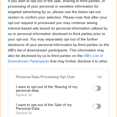
If you wish to opt-out of the sale, sharing to third parties, or
Leggi l'articolo:
processing of your personal or sensitive information for
Addio elefantino: se ne va lo stemma della Cagiva
durante le demolizioni nell’ex Aermacchi di Varese
targeted advertising by us, please use the below opt-out
section to confirm your selection. Please note that after your
opt-out request is processed you may continue seeing
interest-based ads based on personal information utilized by
us or personal information disclosed to third parties prior to
your opt-out. You may separately opt-out of the further
disclosure of your personal information by third parties on the
IAB’s list of downstream participants. This information may
ADV
also be disclosed by us to third parties on the
IAB’s List of
Downstream Participants
that may further disclose it to other
third parties.
Personal Data Processing Opt Outs
I want to opt-out of the Sharing of my
personal data.
Opted In
Commenti
I want to opt-out of the Sale of my
Personal Data.
Opted In
Accedi
o
registrati
per commentare questo