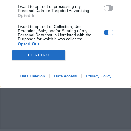
articolo.
I want to opt-out of processing my
L'email è richiesta ma non verrà mostrata ai visitatori. Il contenuto di questo
Personal Data for Targeted Advertising.
commento esprime il pensiero dell'autore e non rappresenta la linea editoriale
Opted In
di VareseNews.it, che rimane autonoma e indipendente. I messaggi inclusi nei
commenti non sono testi giornalistici, ma post inviati dai singoli lettori che
possono essere automaticamente pubblicati senza filtro preventivo. I commenti
I want to opt-out of Collection, Use,
che includano uno o più link a siti esterni verranno rimossi in automatico dal
Retention, Sale, and/or Sharing of my
sistema.
Personal Data that Is Unrelated with the
Purposes for which it was collected.
Opted Out
CONFIRM
Data Deletion
Data Access
Privacy Policy