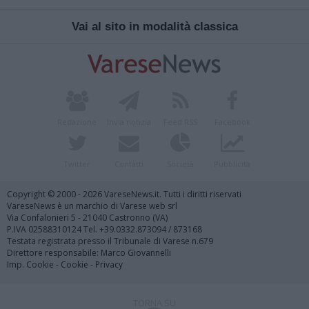
Vai al sito in modalità classica
Redazione
Invia notizia
Feed RSS
Facebook
Twitter
Contatti
Società
Pubblicità
Copyright © 2000 - 2026 VareseNews.it. Tutti i diritti riservati
VareseNews è un marchio di Varese web srl
Via Confalonieri 5 - 21040 Castronno (VA)
P.IVA 02588310124 Tel. +39.0332.873094 / 873168
Testata registrata presso il Tribunale di Varese n.679
Direttore responsabile: Marco Giovannelli
Imp. Cookie
-
Cookie
-
Privacy
TORNA SU