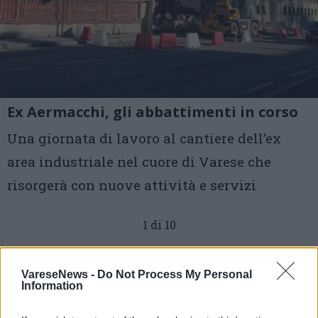
Ex Aermacchi, gli abbattimenti in corso
Una giornata di lavoro al cantiere dell’ex
area industriale nel cuore di Varese che
risorgerà con nuove attività e servizi
1 di 10
TAG
ex aermacchi
varese
VareseNews -
Do Not Process My Personal
Information