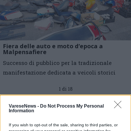
Fiera delle auto e moto d’epoca a
Malpensafiere
Successo di pubblico per la tradizionale
manifestazione dedicata a veicoli storici
1 di 18
TAG
auto d'epoca
malpensafiere
VareseNews -
Do Not Process My Personal
Information
Busto Arsizio
If you wish to opt-out of the sale, sharing to third parties, or
processing of your personal or sensitive information for