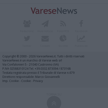
Redazione
Invia notizia
Feed RSS
Facebook
Twitter
Contatti
Società
Pubblicità
Copyright © 2000 - 2026 VareseNews.it. Tutti i diritti riservati
VareseNews è un marchio di Varese web srl
Via Confalonieri 5 - 21040 Castronno (VA)
P.IVA 02588310124 Tel. +39.0332.873094 / 873168
Testata registrata presso il Tribunale di Varese n.679
Direttore responsabile: Marco Giovannelli
Imp. Cookie
-
Cookie
-
Privacy
TORNA SU