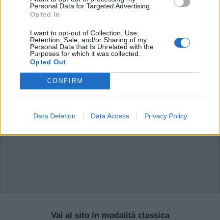
di VareseNews.it, che rimane autonoma e indipendente. I messaggi inclusi nei
Personal Data for Targeted Advertising.
commenti non sono testi giornalistici, ma post inviati dai singoli lettori che
Opted In
possono essere automaticamente pubblicati senza filtro preventivo. I commenti
che includano uno o più link a siti esterni verranno rimossi in automatico dal
sistema.
I want to opt-out of Collection, Use,
Retention, Sale, and/or Sharing of my
Personal Data that Is Unrelated with the
Purposes for which it was collected.
Opted Out
CONFIRM
Data Deletion
Data Access
Privacy Policy
Vai al sito in modalità classica