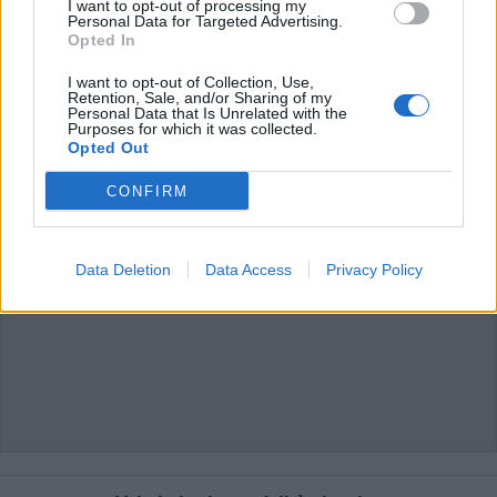
I want to opt-out of processing my
commento esprime il pensiero dell'autore e non rappresenta la linea editoriale
Personal Data for Targeted Advertising.
di VareseNews.it, che rimane autonoma e indipendente. I messaggi inclusi nei
commenti non sono testi giornalistici, ma post inviati dai singoli lettori che
Opted In
possono essere automaticamente pubblicati senza filtro preventivo. I commenti
che includano uno o più link a siti esterni verranno rimossi in automatico dal
sistema.
I want to opt-out of Collection, Use,
Retention, Sale, and/or Sharing of my
Personal Data that Is Unrelated with the
Purposes for which it was collected.
Opted Out
CONFIRM
Data Deletion
Data Access
Privacy Policy