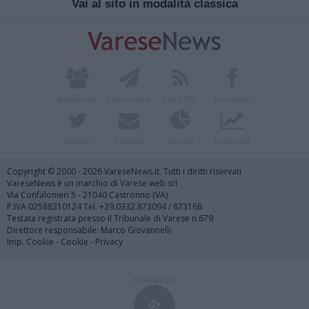
Vai al sito in modalità classica
Redazione
Invia notizia
Feed RSS
Facebook
Twitter
Contatti
Società
Pubblicità
Copyright © 2000 - 2026 VareseNews.it. Tutti i diritti riservati
VareseNews è un marchio di Varese web srl
Via Confalonieri 5 - 21040 Castronno (VA)
P.IVA 02588310124 Tel. +39.0332.873094 / 873168
Testata registrata presso il Tribunale di Varese n.679
Direttore responsabile: Marco Giovannelli
Imp. Cookie
-
Cookie
-
Privacy
TORNA SU