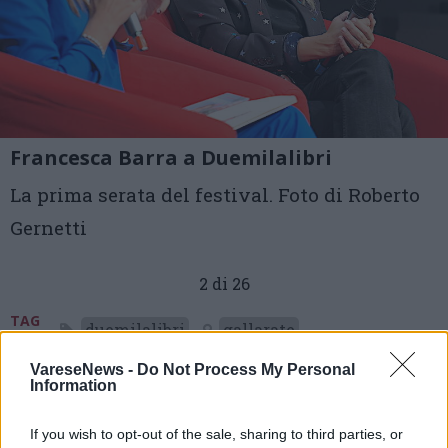
Francesca Barra a Duemilalibri
La prima serata del festival. Foto di Roberto
Gernetti
2 di 26
TAG
duemilalibri
gallarate
VareseNews -
Do Not Process My Personal
Information
Leggi l'articolo:
If you wish to opt-out of the sale, sharing to third parties, or
Dalle serate del Premio Nobel alle trincee d’Ucraina, il