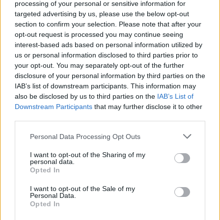
processing of your personal or sensitive information for
giro del mondo con Duemilalibri
targeted advertising by us, please use the below opt-out
section to confirm your selection. Please note that after your
opt-out request is processed you may continue seeing
interest-based ads based on personal information utilized by
us or personal information disclosed to third parties prior to
your opt-out. You may separately opt-out of the further
disclosure of your personal information by third parties on the
ADV
IAB’s list of downstream participants. This information may
also be disclosed by us to third parties on the
IAB’s List of
Downstream Participants
that may further disclose it to other
third parties.
Personal Data Processing Opt Outs
I want to opt-out of the Sharing of my
personal data.
Opted In
Commenti
I want to opt-out of the Sale of my
Personal Data.
Accedi
o
registrati
per commentare questo
Opted In
articolo.
L'email è richiesta ma non verrà mostrata ai visitatori. Il contenuto di questo