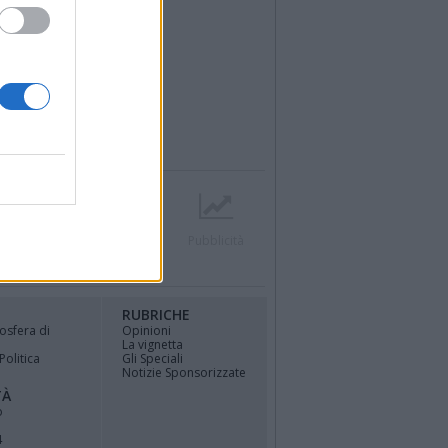
r
Contatti
Società
Pubblicità
RUBRICHE
osfera di
Opinioni
La vignetta
Politica
Gli Speciali
Notizie Sponsorizzate
TÀ
o
4