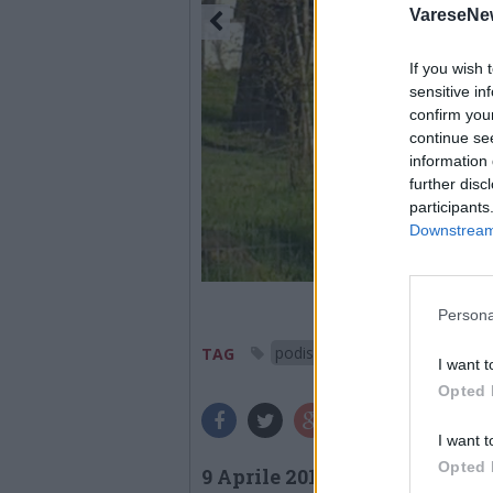
VareseNe
If you wish 
sensitive in
confirm you
continue se
information 
further disc
participants
Downstream 
Persona
podismo
Samarate
TAG
I want t
Opted 
I want t
Opted 
9 Aprile 2015