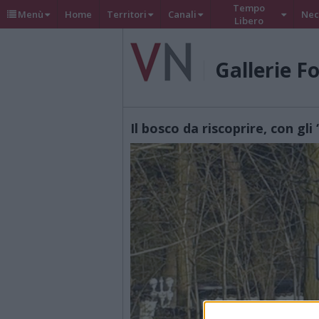
Tempo
Menù
Home
Territori
Canali
Nec
Libero
Gallerie F
Il bosco da riscoprire, con gli