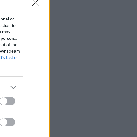
sonal or
ection to
ou may
 personal
out of the
 downstream
B’s List of