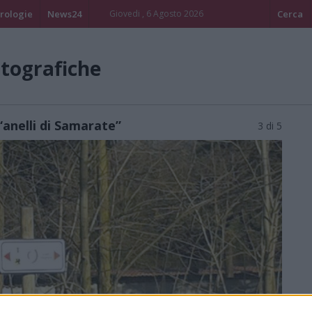
rologie
News24
Giovedi , 6 Agosto 2026
Cerca
otografiche
 “anelli di Samarate”
3 di 5