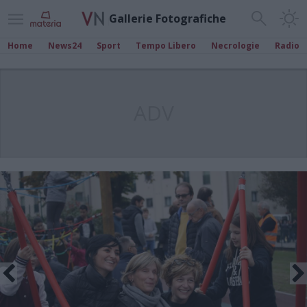
Gallerie Fotografiche
Home
News24
Sport
Tempo Libero
Necrologie
Radio
ADV