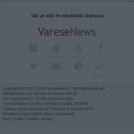
Vai al sito in modalità classica
Redazione
Invia notizia
Feed RSS
Facebook
Twitter
Contatti
Società
Pubblicità
Copyright © 2000 - 2026 VareseNews.it. Tutti i diritti riservati
VareseNews è un marchio di Varese web srl
Via Confalonieri 5 - 21040 Castronno (VA)
P.IVA 02588310124 Tel. +39.0332.873094 / 873168
Testata registrata presso il Tribunale di Varese n.679
Direttore responsabile: Marco Giovannelli
Imp. Cookie
-
Cookie
-
Privacy