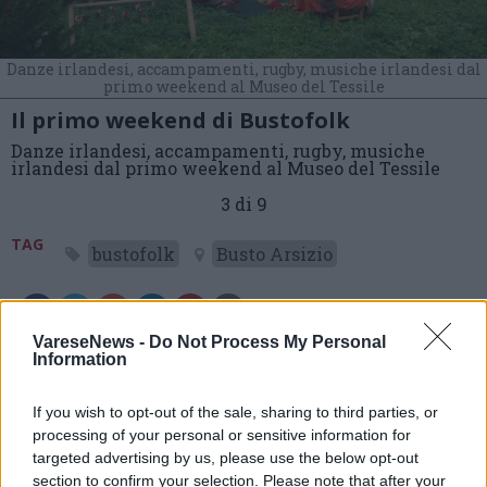
Danze irlandesi, accampamenti, rugby, musiche irlandesi dal
primo weekend al Museo del Tessile
Il primo weekend di Bustofolk
Danze irlandesi, accampamenti, rugby, musiche
irlandesi dal primo weekend al Museo del Tessile
3 di 9
TAG
bustofolk
Busto Arsizio
VareseNews -
Do Not Process My Personal
Leggi l'articolo:
Information
Bustofolk, la pioggia non ferma il festival
If you wish to opt-out of the sale, sharing to third parties, or
processing of your personal or sensitive information for
targeted advertising by us, please use the below opt-out
section to confirm your selection. Please note that after your