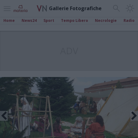
Gallerie Fotografiche
Home
News24
Sport
Tempo Libero
Necrologie
Radio
ADV