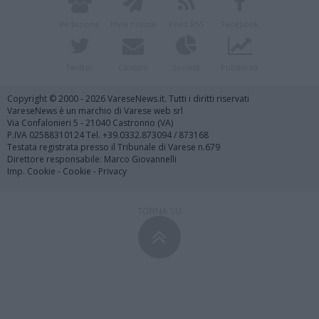
Redazione
Invia notizia
Feed RSS
Facebook
Twitter
Contatti
Società
Pubblicità
Copyright © 2000 - 2026 VareseNews.it. Tutti i diritti riservati
VareseNews è un marchio di Varese web srl
Via Confalonieri 5 - 21040 Castronno (VA)
P.IVA 02588310124 Tel. +39.0332.873094 / 873168
Testata registrata presso il Tribunale di Varese n.679
Direttore responsabile: Marco Giovannelli
Imp. Cookie
-
Cookie
-
Privacy
TORNA SU