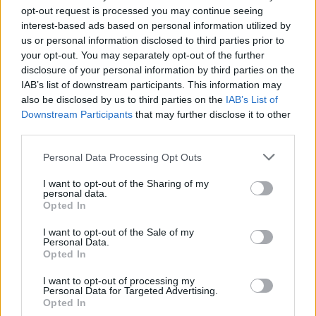
opt-out request is processed you may continue seeing
interest-based ads based on personal information utilized by
us or personal information disclosed to third parties prior to
ADV
your opt-out. You may separately opt-out of the further
disclosure of your personal information by third parties on the
IAB’s list of downstream participants. This information may
also be disclosed by us to third parties on the
IAB’s List of
Downstream Participants
that may further disclose it to other
third parties.
Personal Data Processing Opt Outs
Commenti
I want to opt-out of the Sharing of my
personal data.
Accedi
o
registrati
per commentare questo
Opted In
articolo.
I want to opt-out of the Sale of my
L'email è richiesta ma non verrà mostrata ai visitatori. Il contenuto di questo
Personal Data.
commento esprime il pensiero dell'autore e non rappresenta la linea editoriale
Opted In
di VareseNews.it, che rimane autonoma e indipendente. I messaggi inclusi nei
commenti non sono testi giornalistici, ma post inviati dai singoli lettori che
possono essere automaticamente pubblicati senza filtro preventivo. I commenti
che includano uno o più link a siti esterni verranno rimossi in automatico dal
I want to opt-out of processing my
sistema.
Personal Data for Targeted Advertising.
Opted In