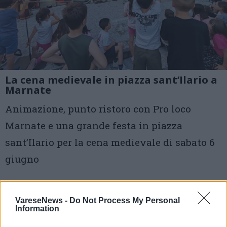
La cena medievale in piazza sant’Ilario a
Marnate
Animazione, punto ristoro con Pro loco
Marnate e una grande festa in piazza
sant’Ilario per la cena medievale di sabato 6
giugno
1 di 10
VareseNews -
Do Not Process My Personal
TAG
Information
cena medievale
pro loco Marnate
marnate