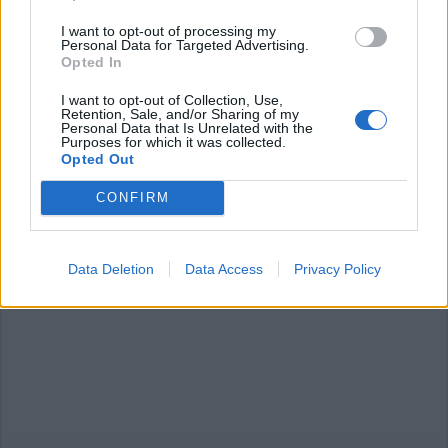
Accedi
o
registrati
per commentare questo
articolo.
I want to opt-out of processing my
Personal Data for Targeted Advertising.
L'email è richiesta ma non verrà mostrata ai visitatori. Il contenuto di questo
Opted In
commento esprime il pensiero dell'autore e non rappresenta la linea editoriale
di VareseNews.it, che rimane autonoma e indipendente. I messaggi inclusi nei
commenti non sono testi giornalistici, ma post inviati dai singoli lettori che
possono essere automaticamente pubblicati senza filtro preventivo. I commenti
I want to opt-out of Collection, Use,
che includano uno o più link a siti esterni verranno rimossi in automatico dal
Retention, Sale, and/or Sharing of my
sistema.
Personal Data that Is Unrelated with the
Purposes for which it was collected.
Opted Out
CONFIRM
Data Deletion
Data Access
Privacy Policy