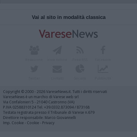
Vai al sito in modalità classica
Redazione
Invia notizia
Feed RSS
Facebook
Twitter
Contatti
Società
Pubblicità
Copyright © 2000 - 2026 VareseNews.it. Tutti i diritti riservati
VareseNews è un marchio di Varese web srl
Via Confalonieri 5 - 21040 Castronno (VA)
P.IVA 02588310124 Tel. +39.0332.873094 / 873168
Testata registrata presso il Tribunale di Varese n.679
Direttore responsabile: Marco Giovannelli
Imp. Cookie
-
Cookie
-
Privacy