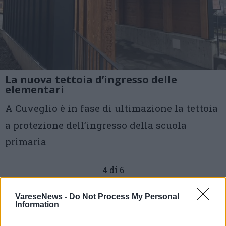
La nuova tettoia d’ingresso delle
elementari
A Cuveglio è in fase di ultimazione la tettoia
a protezione dell’ingresso della scuola
primaria
4 di 6
TAG
scuola primaria
cuveglio
VareseNews -
Do Not Process My Personal
Information