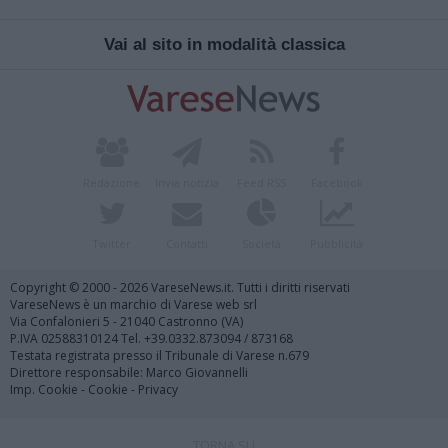
Vai al sito in modalità classica
Redazione
Invia notizia
Feed RSS
Facebook
Twitter
Contatti
Società
Pubblicità
Copyright © 2000 - 2026 VareseNews.it. Tutti i diritti riservati
VareseNews è un marchio di Varese web srl
Via Confalonieri 5 - 21040 Castronno (VA)
P.IVA 02588310124 Tel. +39.0332.873094 / 873168
Testata registrata presso il Tribunale di Varese n.679
Direttore responsabile: Marco Giovannelli
Imp. Cookie
-
Cookie
-
Privacy
TORNA SU