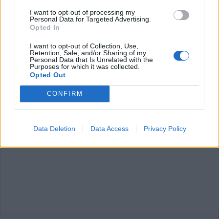
articolo.
I want to opt-out of processing my
Personal Data for Targeted Advertising.
L'email è richiesta ma non verrà mostrata ai visitatori. Il contenuto di questo
commento esprime il pensiero dell'autore e non rappresenta la linea editoriale
Opted In
di VareseNews.it, che rimane autonoma e indipendente. I messaggi inclusi nei
commenti non sono testi giornalistici, ma post inviati dai singoli lettori che
possono essere automaticamente pubblicati senza filtro preventivo. I commenti
I want to opt-out of Collection, Use,
che includano uno o più link a siti esterni verranno rimossi in automatico dal
Retention, Sale, and/or Sharing of my
sistema.
Personal Data that Is Unrelated with the
Purposes for which it was collected.
Opted Out
CONFIRM
Data Deletion
Data Access
Privacy Policy