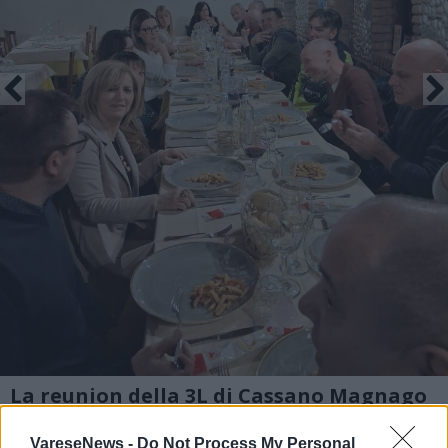
La reunion della 3L di Cassano Magnago
2 di 5
VareseNews -
Do Not Process My Personal