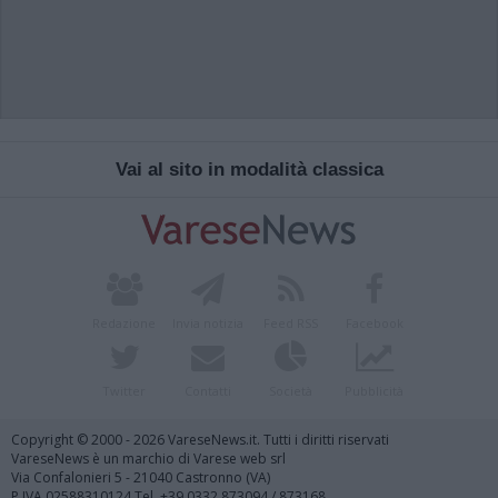
Vai al sito in modalità classica
Redazione
Invia notizia
Feed RSS
Facebook
Twitter
Contatti
Società
Pubblicità
Copyright © 2000 - 2026 VareseNews.it. Tutti i diritti riservati
VareseNews è un marchio di Varese web srl
Via Confalonieri 5 - 21040 Castronno (VA)
P.IVA 02588310124 Tel. +39.0332.873094 / 873168