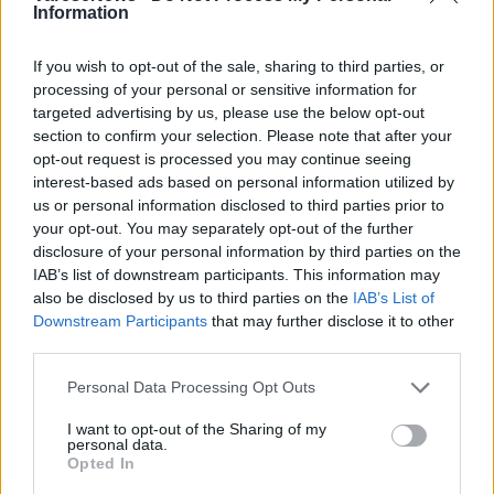
Information
TAG
Cassano Magnago
If you wish to opt-out of the sale, sharing to third parties, or
processing of your personal or sensitive information for
targeted advertising by us, please use the below opt-out
Leggi l'articolo:
section to confirm your selection. Please note that after your
A Cassano Magnago la 3L si ritrova dopo 42 anni: “Una
opt-out request is processed you may continue seeing
serata per tornare indietro nel tempo”
interest-based ads based on personal information utilized by
us or personal information disclosed to third parties prior to
your opt-out. You may separately opt-out of the further
disclosure of your personal information by third parties on the
IAB’s list of downstream participants. This information may
also be disclosed by us to third parties on the
IAB’s List of
Downstream Participants
that may further disclose it to other
third parties.
ADV
Personal Data Processing Opt Outs
I want to opt-out of the Sharing of my
personal data.
Opted In