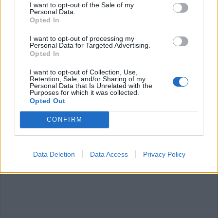
I want to opt-out of the Sale of my
Personal Data.
Opted In
Commenti
I want to opt-out of processing my
Personal Data for Targeted Advertising.
Accedi
o
registrati
per commentare questo
Opted In
articolo.
L'email è richiesta ma non verrà mostrata ai visitatori. Il contenuto di questo
I want to opt-out of Collection, Use,
commento esprime il pensiero dell'autore e non rappresenta la linea editoriale
Retention, Sale, and/or Sharing of my
di VareseNews.it, che rimane autonoma e indipendente. I messaggi inclusi nei
Personal Data that Is Unrelated with the
commenti non sono testi giornalistici, ma post inviati dai singoli lettori che
Purposes for which it was collected.
possono essere automaticamente pubblicati senza filtro preventivo. I commenti
Opted Out
che includano uno o più link a siti esterni verranno rimossi in automatico dal
sistema.
CONFIRM
Data Deletion
Data Access
Privacy Policy