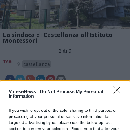
La sindaca di Castellanza all’Istituto
Montessori
2 di 9
TAG
castellanza
Leggi l'articolo:
VareseNews -
Do Not Process My Personal
Information
La sindaca di Castellanza in visita all’Istituto
Montessori. “Dà lustro alla città”
If you wish to opt-out of the sale, sharing to third parties, or
processing of your personal or sensitive information for
targeted advertising by us, please use the below opt-out
section to confirm your selection. Please note that after your