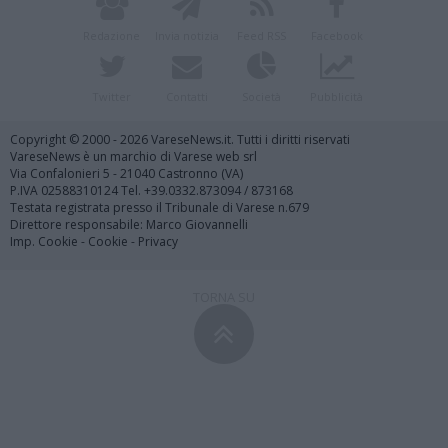
Redazione
Invia notizia
Feed RSS
Facebook
Twitter
Contatti
Società
Pubblicità
Copyright © 2000 - 2026 VareseNews.it. Tutti i diritti riservati
VareseNews è un marchio di Varese web srl
Via Confalonieri 5 - 21040 Castronno (VA)
P.IVA 02588310124 Tel. +39.0332.873094 / 873168
Testata registrata presso il Tribunale di Varese n.679
Direttore responsabile: Marco Giovannelli
Imp. Cookie
-
Cookie
-
Privacy
TORNA SU