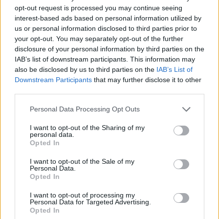
opt-out request is processed you may continue seeing
interest-based ads based on personal information utilized by
us or personal information disclosed to third parties prior to
ADV
your opt-out. You may separately opt-out of the further
disclosure of your personal information by third parties on the
IAB’s list of downstream participants. This information may
also be disclosed by us to third parties on the
IAB’s List of
Downstream Participants
that may further disclose it to other
third parties.
Personal Data Processing Opt Outs
Commenti
I want to opt-out of the Sharing of my
personal data.
Accedi
o
registrati
per commentare questo
Opted In
articolo.
I want to opt-out of the Sale of my
L'email è richiesta ma non verrà mostrata ai visitatori. Il contenuto di questo
Personal Data.
commento esprime il pensiero dell'autore e non rappresenta la linea editoriale
Opted In
di VareseNews.it, che rimane autonoma e indipendente. I messaggi inclusi nei
commenti non sono testi giornalistici, ma post inviati dai singoli lettori che
possono essere automaticamente pubblicati senza filtro preventivo. I commenti
I want to opt-out of processing my
che includano uno o più link a siti esterni verranno rimossi in automatico dal
sistema.
Personal Data for Targeted Advertising.
Opted In