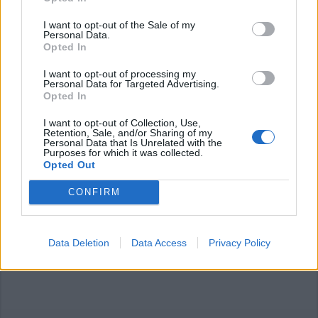
I want to opt-out of the Sale of my
Personal Data.
Opted In
I want to opt-out of processing my
Commenti
Personal Data for Targeted Advertising.
Opted In
Accedi
o
registrati
per commentare questo
articolo.
I want to opt-out of Collection, Use,
Retention, Sale, and/or Sharing of my
L'email è richiesta ma non verrà mostrata ai visitatori. Il contenuto di questo
Personal Data that Is Unrelated with the
commento esprime il pensiero dell'autore e non rappresenta la linea editoriale
Purposes for which it was collected.
di VareseNews.it, che rimane autonoma e indipendente. I messaggi inclusi nei
Opted Out
commenti non sono testi giornalistici, ma post inviati dai singoli lettori che
possono essere automaticamente pubblicati senza filtro preventivo. I commenti
che includano uno o più link a siti esterni verranno rimossi in automatico dal
sistema.
CONFIRM
Data Deletion
Data Access
Privacy Policy