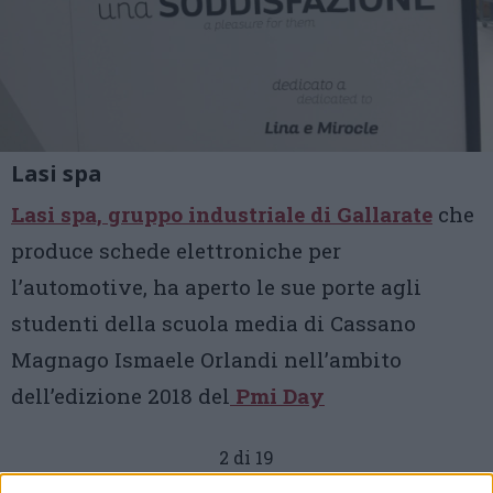
Lasi spa
Lasi spa, gruppo industriale di Gallarate
che
produce schede elettroniche per
l’automotive, ha aperto le sue porte agli
studenti della scuola media di Cassano
Magnago Ismaele Orlandi nell’ambito
dell’edizione 2018 del
Pmi Day
2 di 19