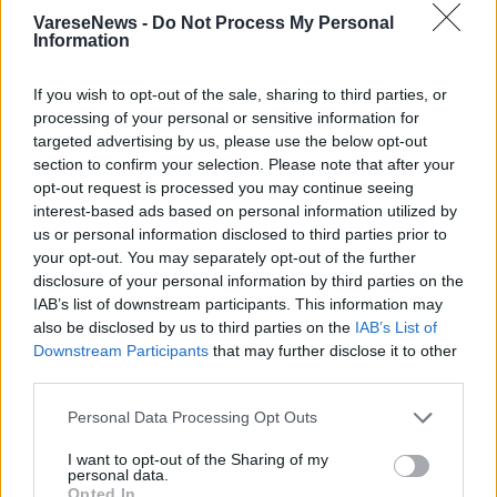
TAG
lasi spa
pmi day 2018
univa
VareseNews -
Do Not Process My Personal
Information
giuseppe boggio
gallarate
If you wish to opt-out of the sale, sharing to third parties, or
processing of your personal or sensitive information for
targeted advertising by us, please use the below opt-out
Leggi l'articolo:
section to confirm your selection. Please note that after your
Boggio (Lasi spa): “Testa e qualità devono sempre
opt-out request is processed you may continue seeing
rimanere in Italia”
interest-based ads based on personal information utilized by
Alla Lasi di Gallarate permesso retribuito di cura anche
al genitore non biologico
us or personal information disclosed to third parties prior to
your opt-out. You may separately opt-out of the further
disclosure of your personal information by third parties on the
IAB’s list of downstream participants. This information may
also be disclosed by us to third parties on the
IAB’s List of
Downstream Participants
that may further disclose it to other
third parties.
ADV
Personal Data Processing Opt Outs
I want to opt-out of the Sharing of my
personal data.
Opted In