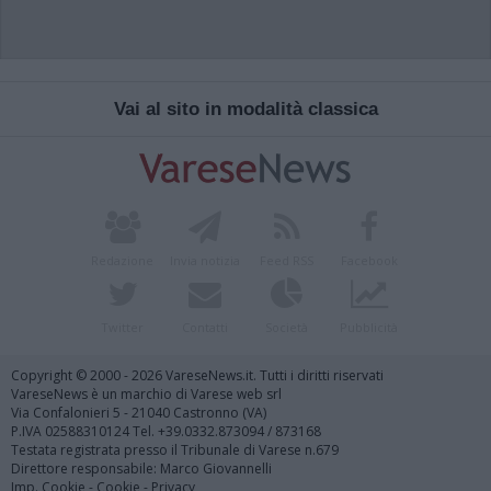
Vai al sito in modalità classica
Redazione
Invia notizia
Feed RSS
Facebook
Twitter
Contatti
Società
Pubblicità
Copyright © 2000 - 2026 VareseNews.it. Tutti i diritti riservati
VareseNews è un marchio di Varese web srl
Via Confalonieri 5 - 21040 Castronno (VA)
P.IVA 02588310124 Tel. +39.0332.873094 / 873168
Testata registrata presso il Tribunale di Varese n.679
Direttore responsabile: Marco Giovannelli
Imp. Cookie
-
Cookie
-
Privacy