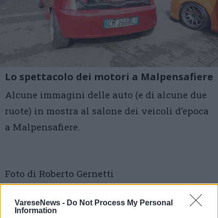
Lo spettacolo dei motori a Malpensafiere
Alcune immagini delle auto (e di alcune due
ruote) in mostra al salone dei veicoli d’epoca
a Malpensafiere.
Foto di Roberto Gernetti
1 di 20
VareseNews -
Do Not Process My Personal
Information