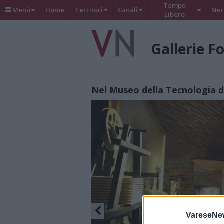
Tempo
Menù
Home
Territori
Canali
Nec
Libero
Gallerie F
Nel Museo della Tecnologia 
VareseNe