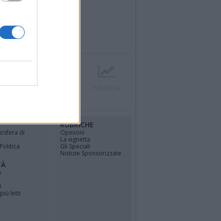
r
Contatti
Società
Pubblicità
RUBRICHE
osfera di
Opinioni
La vignetta
Politica
Gli Speciali
Notizie Sponsorizzate
TÀ
o
4
più letti