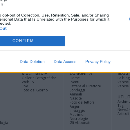
In
a metà tra un laboratorio, un museo d’arte
o opt-out of Collection, Use, Retention, Sale, and/or Sharing
Si trova a Mombello
ersonal Data that Is Unrelated with the Purposes for which it
lected.
Out
CONFIRM
Registrati
Redazione
Invia
Feed RSS
Facebook
Twitte
contributo
Data Deletion
Data Access
Privacy Policy
MULTIMEDIA
COMUNITÀ
BLOG
Gallerie Fotografiche
Home
La blog
Web TV
Eventi
Varese
Live
Lettere al Direttore
Varese 
Foto del Giorno
Sondaggi
Animali
UTILI
Nascite
Archivi
Foto dei lettori
Tag
Auguri
News2
In viaggio
Articoli 
Matrimoni
Necrologie
logia
Gli Abbonati