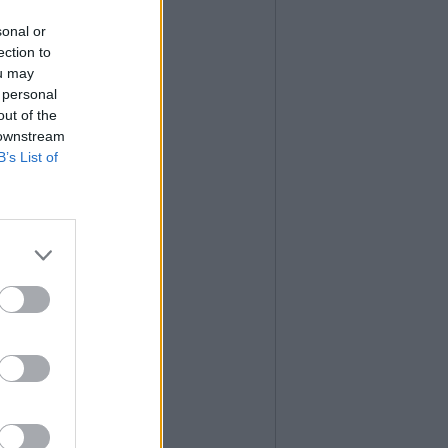
sonal or
ection to
ou may
 personal
out of the
 downstream
B’s List of