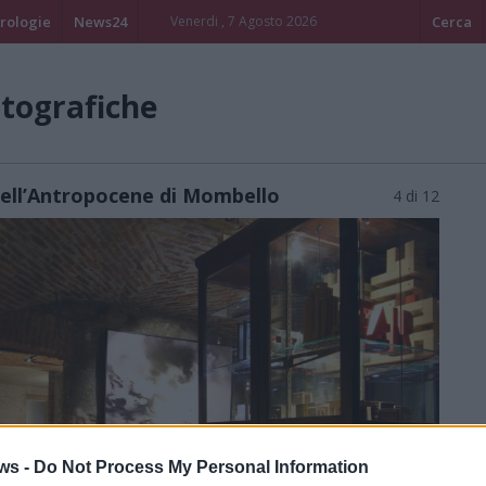
rologie
News24
Venerdi , 7 Agosto 2026
Cerca
otografiche
dell’Antropocene di Mombello
4 di 12
ws -
Do Not Process My Personal Information