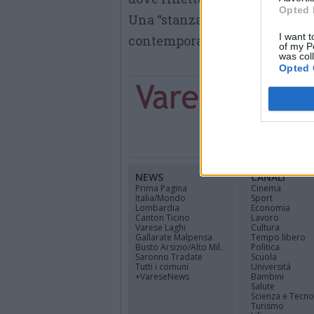
Opted 
Una “stanza delle meraviglie” 
I want t
contemporanea e di scienza. 
of my P
was col
Opted 
NEWS
CANALI
Prima Pagina
Cinema
Italia/Mondo
Sport
Lombardia
Economia
Canton Ticino
Lavoro
Varese Laghi
Cultura
Gallarate Malpensa
Tempo libero
Busto Arsizio/Alto Mil.
Politica
Saronno Tradate
Scuola
Tutti i comuni
Università
+VareseNews
Bambini
Salute
Scienza e Tecno
Turismo