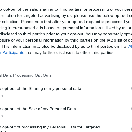
to opt-out of the sale, sharing to third parties, or processing of your per
formation for targeted advertising by us, please use the below opt-out s
r selection. Please note that after your opt-out request is processed y
eing interest-based ads based on personal information utilized by us or
disclosed to third parties prior to your opt-out. You may separately opt-
losure of your personal information by third parties on the IAB’s list of
. This information may also be disclosed by us to third parties on the
IA
Participants
that may further disclose it to other third parties.
4 di 12
Antropocene
l Data Processing Opt Outs
llo
o opt-out of the Sharing of my personal data.
In
o opt-out of the Sale of my Personal Data.
In
Frank Raes, il museo vuole essere un luogo
to opt-out of processing my Personal Data for Targeted
ra l’uomo e la tecnologia e le sue conseguenze.
ing.