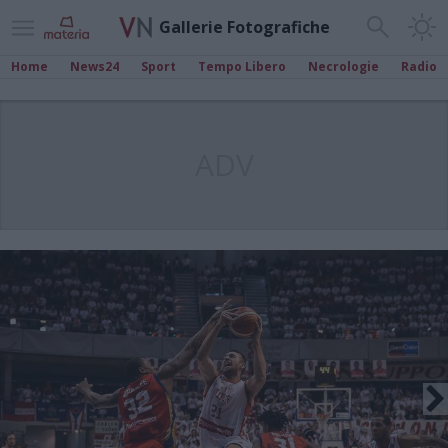
Gallerie Fotografiche
Home
News24
Sport
Tempo Libero
Necrologie
Radio
ADV