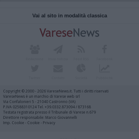
Vai al sito in modalità classica
Redazione
Invia notizia
Feed RSS
Facebook
Twitter
Contatti
Società
Pubblicità
Copyright © 2000 - 2026 VareseNews.it. Tutti i diritti riservati
VareseNews è un marchio di Varese web srl
Via Confalonieri 5 - 21040 Castronno (VA)
P.IVA 02588310124 Tel. +39.0332.873094 / 873168
Testata registrata presso il Tribunale di Varese n.679
Direttore responsabile: Marco Giovannelli
Imp. Cookie
-
Cookie
-
Privacy