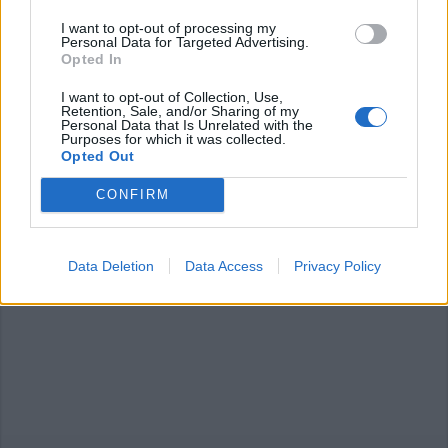
articolo.
I want to opt-out of processing my
Personal Data for Targeted Advertising.
L'email è richiesta ma non verrà mostrata ai visitatori. Il contenuto di questo
commento esprime il pensiero dell'autore e non rappresenta la linea editoriale
Opted In
di VareseNews.it, che rimane autonoma e indipendente. I messaggi inclusi nei
commenti non sono testi giornalistici, ma post inviati dai singoli lettori che
possono essere automaticamente pubblicati senza filtro preventivo. I commenti
I want to opt-out of Collection, Use,
che includano uno o più link a siti esterni verranno rimossi in automatico dal
Retention, Sale, and/or Sharing of my
sistema.
Personal Data that Is Unrelated with the
Purposes for which it was collected.
Opted Out
CONFIRM
Data Deletion
Data Access
Privacy Policy