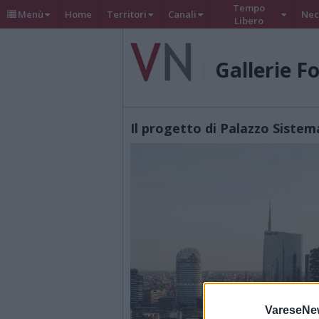
Tempo
Menù
Home
Territori
Canali
Nec
Libero
Gallerie F
Il progetto di Palazzo Sistem
VareseNe