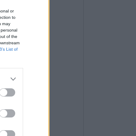
sonal or
ection to
ou may
 personal
out of the
 downstream
B’s List of