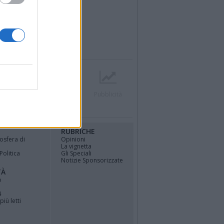
r
Contatti
Società
Pubblicità
RUBRICHE
osfera di
Opinioni
La vignetta
Politica
Gli Speciali
Notizie Sponsorizzate
TÀ
o
4
più letti