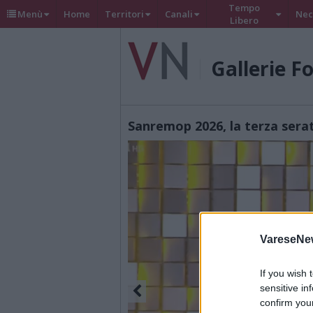
Tempo
Menù
Home
Territori
Canali
Nec
Libero
Gallerie F
Sanremop 2026, la terza sera
VareseNe
If you wish 
sensitive in
confirm you