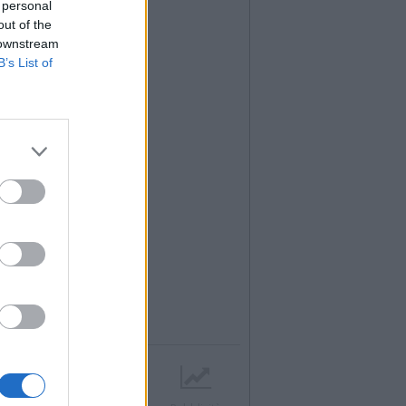
 personal
out of the
 downstream
B’s List of