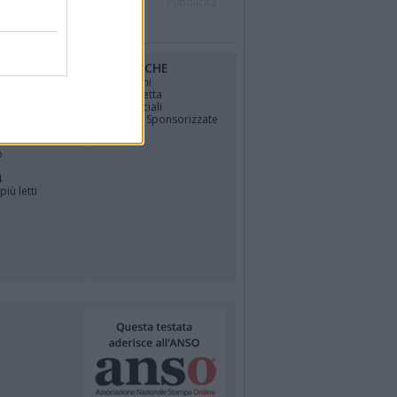
r
Contatti
Società
Pubblicità
RUBRICHE
osfera di
Opinioni
La vignetta
Politica
Gli Speciali
Notizie Sponsorizzate
TÀ
o
4
più letti