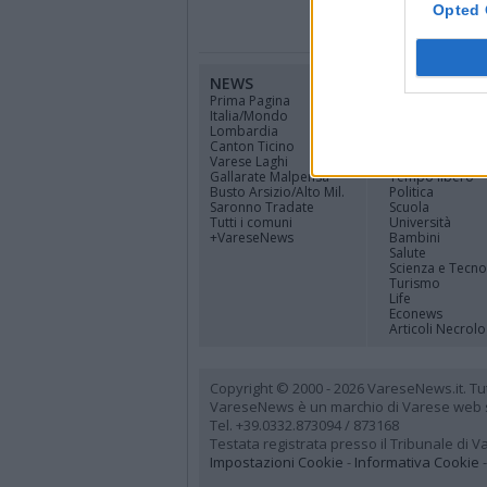
Opted 
NEWS
CANALI
Prima Pagina
Cinema
Italia/Mondo
Sport
Lombardia
Economia
Canton Ticino
Lavoro
Varese Laghi
Cultura
Gallarate Malpensa
Tempo libero
Busto Arsizio/Alto Mil.
Politica
Saronno Tradate
Scuola
Tutti i comuni
Università
+VareseNews
Bambini
Salute
Scienza e Tecno
Turismo
Life
Econews
Articoli Necrolo
Copyright © 2000 - 2026 VareseNews.it. Tutti 
VareseNews è un marchio di Varese web srl
Tel. +39.0332.873094 / 873168
Testata registrata presso il Tribunale di 
Impostazioni Cookie
-
Informativa Cookie