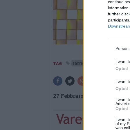
continue se
information 
further disc
participants
Downstream 
Persona
I want t
sanremo 2026
sanremo
TAG
Opted 
I want t
Opted 
27 Febbraio 2026
I want 
Advertis
Opted 
I want t
of my P
was col