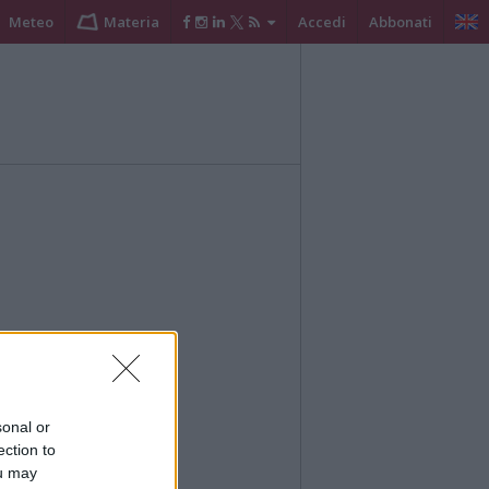
Meteo
Materia
Accedi
Abbonati
sonal or
ection to
ou may