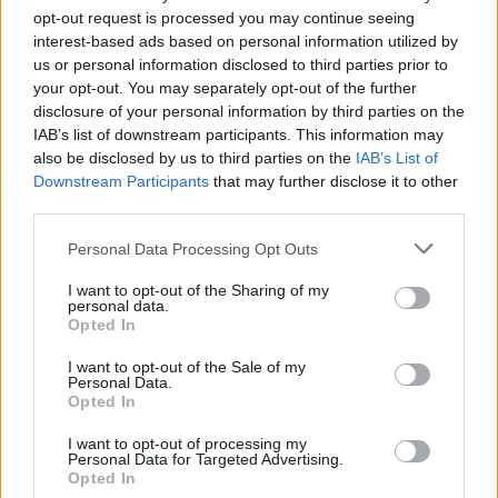
opt-out request is processed you may continue seeing
interest-based ads based on personal information utilized by
us or personal information disclosed to third parties prior to
ADV
your opt-out. You may separately opt-out of the further
disclosure of your personal information by third parties on the
IAB’s list of downstream participants. This information may
also be disclosed by us to third parties on the
IAB’s List of
Downstream Participants
that may further disclose it to other
third parties.
Personal Data Processing Opt Outs
Commenti
I want to opt-out of the Sharing of my
personal data.
Accedi
o
registrati
per commentare questo
Opted In
articolo.
I want to opt-out of the Sale of my
L'email è richiesta ma non verrà mostrata ai visitatori. Il contenuto di questo
Personal Data.
commento esprime il pensiero dell'autore e non rappresenta la linea editoriale
Opted In
di VareseNews.it, che rimane autonoma e indipendente. I messaggi inclusi nei
commenti non sono testi giornalistici, ma post inviati dai singoli lettori che
possono essere automaticamente pubblicati senza filtro preventivo. I commenti
I want to opt-out of processing my
che includano uno o più link a siti esterni verranno rimossi in automatico dal
sistema.
Personal Data for Targeted Advertising.
Opted In