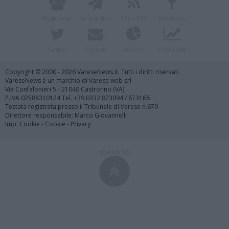
Redazione
Invia notizia
Feed RSS
Facebook
Twitter
Contatti
Società
Pubblicità
Copyright © 2000 - 2026 VareseNews.it. Tutti i diritti riservati
VareseNews è un marchio di Varese web srl
Via Confalonieri 5 - 21040 Castronno (VA)
P.IVA 02588310124 Tel. +39.0332.873094 / 873168
Testata registrata presso il Tribunale di Varese n.679
Direttore responsabile: Marco Giovannelli
Imp. Cookie
-
Cookie
-
Privacy
TORNA SU