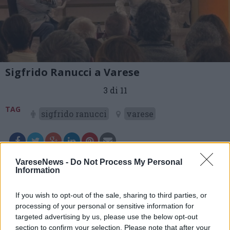
Sigfrido Ranucci a Varese
3 di 11
TAG
sigfrido ranucci
varese
Leggi l'articolo:
VareseNews -
Do Not Process My Personal
Information
A Varese, Sigfrido Ranucci racconta ‘La scelta’: storie di
giornalismo e difficile verità
If you wish to opt-out of the sale, sharing to third parties, or
processing of your personal or sensitive information for
targeted advertising by us, please use the below opt-out
section to confirm your selection. Please note that after your