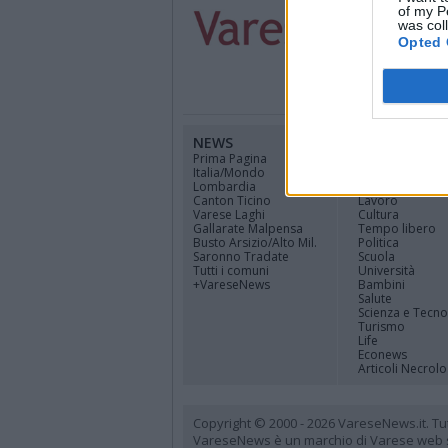
of my P
was col
Opted 
NEWS
CANALI
Prima Pagina
Cinema
Italia/Mondo
Sport
Lombardia
Economia
Canton Ticino
Lavoro
Varese Laghi
Cultura
Gallarate Malpensa
Tempo libero
Busto Arsizio/Alto Mil.
Politica
Saronno Tradate
Scuola
Tutti i comuni
Università
+VareseNews
Bambini
Salute
Scienza e Tecno
Turismo
Life
Econews
Articoli Necrolo
Copyright © 2000 - 2026 VareseNews.it. Tutti 
VareseNews è un marchio di Varese web srl