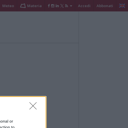
Meteo
Materia
Accedi
Abbonati
sonal or
ection to