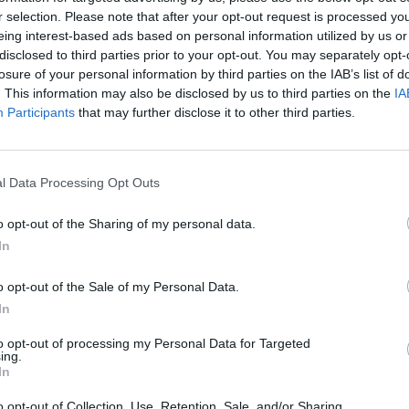
r selection. Please note that after your opt-out request is processed y
eing interest-based ads based on personal information utilized by us or
disclosed to third parties prior to your opt-out. You may separately opt-
losure of your personal information by third parties on the IAB’s list of
. This information may also be disclosed by us to third parties on the
IA
Participants
that may further disclose it to other third parties.
l Data Processing Opt Outs
3 di 19
o opt-out of the Sharing of my personal data.
mbardo
In
o opt-out of the Sale of my Personal Data.
In
to opt-out of processing my Personal Data for Targeted
ing.
In
oberto Gernetti tra Somma Lombardo e Vizzola Ticino.
o opt-out of Collection, Use, Retention, Sale, and/or Sharing