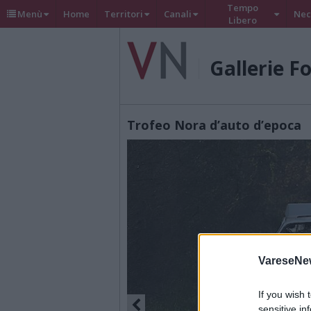
Tempo
Menù
Home
Territori
Canali
Nec
Libero
Gallerie F
Trofeo Nora d’auto d’epoca
VareseNe
If you wish 
sensitive in