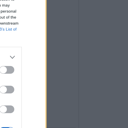
ou may
 personal
out of the
 downstream
B’s List of