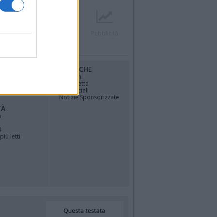
r
Contatti
Società
Pubblicità
RUBRICHE
osfera di
Opinioni
La vignetta
Politica
Gli Speciali
Notizie Sponsorizzate
TÀ
o
4
più letti