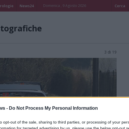
rologie
News24
Domenica , 9 Agosto 2026
Cerca
otografiche
3 di 19
ws -
Do Not Process My Personal Information
to opt-out of the sale, sharing to third parties, or processing of your per
formation for targeted advertising by us, please use the below opt-out s