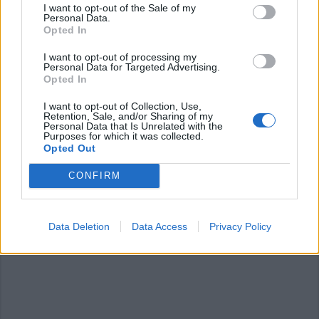
I want to opt-out of the Sale of my
Personal Data.
Opted In
Commenti
I want to opt-out of processing my
Personal Data for Targeted Advertising.
Accedi
o
registrati
per commentare questo
Opted In
articolo.
I want to opt-out of Collection, Use,
L'email è richiesta ma non verrà mostrata ai visitatori. Il contenuto di questo
commento esprime il pensiero dell'autore e non rappresenta la linea editoriale
Retention, Sale, and/or Sharing of my
di VareseNews.it, che rimane autonoma e indipendente. I messaggi inclusi nei
Personal Data that Is Unrelated with the
commenti non sono testi giornalistici, ma post inviati dai singoli lettori che
Purposes for which it was collected.
possono essere automaticamente pubblicati senza filtro preventivo. I commenti
Opted Out
che includano uno o più link a siti esterni verranno rimossi in automatico dal
sistema.
CONFIRM
Data Deletion
Data Access
Privacy Policy