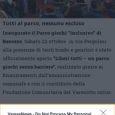
Tutti al parco, nessuno escluso
Inaugurato il Parco giochi “inclusivo” di
Besozzo.
Sabato 22 ottobre in via Pergolesi
alla presenza di tanti bimbi e genitori è stato
ufficialmente aperto
“Liberi tutti – un parco
giochi senza barriere”
, realizzato grazie ai
finanziamenti dall’amministrazione
comunale e con il contributo della
Fondazione Comunitaria del Varesotto onlus.
2 di 10
VareseNews -
Do Not Process My Personal