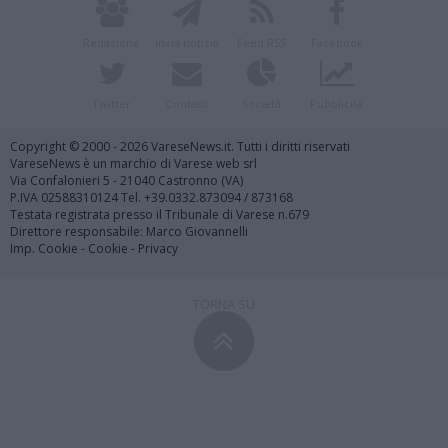
Redazione
Invia notizia
Feed RSS
Facebook
Twitter
Contatti
Società
Pubblicità
Copyright © 2000 - 2026 VareseNews.it. Tutti i diritti riservati
VareseNews è un marchio di Varese web srl
Via Confalonieri 5 - 21040 Castronno (VA)
P.IVA 02588310124 Tel. +39.0332.873094 / 873168
Testata registrata presso il Tribunale di Varese n.679
Direttore responsabile: Marco Giovannelli
Imp. Cookie
-
Cookie
-
Privacy
TORNA SU