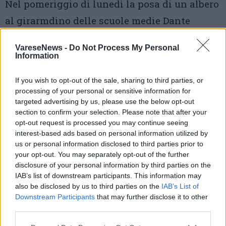
Nel pomeriggio di lunedì la posa di un albero
al girarmdino delle scuole medie Dante
Alighieri per ricordare Lorenzo Mazzini, il
VareseNews -
Do Not Process My Personal
ragazzo scomparso lo scorso settembre in un
Information
incidente stradale
If you wish to opt-out of the sale, sharing to third parties, or
processing of your personal or sensitive information for
4 di 8
targeted advertising by us, please use the below opt-out
section to confirm your selection. Please note that after your
TAG
cocquio trevisago
opt-out request is processed you may continue seeing
interest-based ads based on personal information utilized by
us or personal information disclosed to third parties prior to
your opt-out. You may separately opt-out of the further
disclosure of your personal information by third parties on the
Leggi l'articolo:
IAB’s list of downstream participants. This information may
Un albero per Lorenzo
also be disclosed by us to third parties on the
IAB’s List of
Downstream Participants
that may further disclose it to other
third parties.