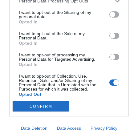
Personal Data Processing Opt Outs
I want to opt-out of the Sharing of my
personal data.
Opted In
ADV
I want to opt-out of the Sale of my
Personal Data.
Opted In
I want to opt-out of processing my
Personal Data for Targeted Advertising.
Opted In
I want to opt-out of Collection, Use,
Retention, Sale, and/or Sharing of my
Commenti
Personal Data that Is Unrelated with the
Purposes for which it was collected.
Accedi
o
registrati
per commentare questo
Opted Out
articolo.
CONFIRM
L'email è richiesta ma non verrà mostrata ai visitatori. Il contenuto di questo
commento esprime il pensiero dell'autore e non rappresenta la linea editoriale
di VareseNews.it, che rimane autonoma e indipendente. I messaggi inclusi nei
commenti non sono testi giornalistici, ma post inviati dai singoli lettori che
possono essere automaticamente pubblicati senza filtro preventivo. I commenti
che includano uno o più link a siti esterni verranno rimossi in automatico dal
Data Deletion
Data Access
Privacy Policy
sistema.