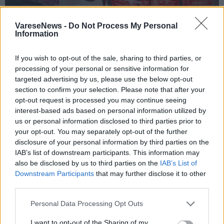
VareseNews -
Do Not Process My Personal
Information
COCQUIO TREVISAGO
If you wish to opt-out of the sale, sharing to third parties, or
Graffito sul muro del cimitero di Cocquio
processing of your personal or sensitive information for
Trevisago, “colpita la memoria della
targeted advertising by us, please use the below opt-out
section to confirm your selection. Please note that after your
nostra comunità”
opt-out request is processed you may continue seeing
interest-based ads based on personal information utilized by
us or personal information disclosed to third parties prior to
your opt-out. You may separately opt-out of the further
disclosure of your personal information by third parties on the
IAB’s list of downstream participants. This information may
also be disclosed by us to third parties on the
IAB’s List of
Downstream Participants
that may further disclose it to other
third parties.
Personal Data Processing Opt Outs
I want to opt-out of the Sharing of my