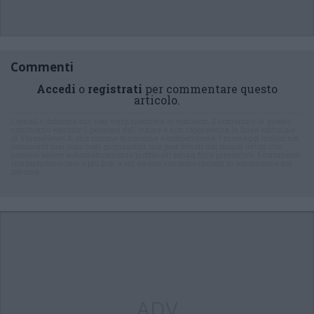
Commenti
Accedi
o
registrati
per commentare questo
articolo.
L'email è richiesta ma non verrà mostrata ai visitatori. Il contenuto di questo
commento esprime il pensiero dell'autore e non rappresenta la linea editoriale
di VareseNews.it, che rimane autonoma e indipendente. I messaggi inclusi nei
commenti non sono testi giornalistici, ma post inviati dai singoli lettori che
possono essere automaticamente pubblicati senza filtro preventivo. I commenti
che includano uno o più link a siti esterni verranno rimossi in automatico dal
sistema.
ADV