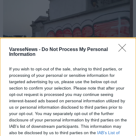
VareseNews -
Do Not Process My Personal
Information
If you wish to opt-out of the sale, sharing to third parties, or
processing of your personal or sensitive information for
targeted advertising by us, please use the below opt-out
section to confirm your selection. Please note that after your
opt-out request is processed you may continue seeing
COCQUIO TREVISAGO
interest-based ads based on personal information utilized by
Graffito sul muro del cimitero di Cocquio
us or personal information disclosed to third parties prior to
Trevisago, “colpita la memoria della
your opt-out. You may separately opt-out of the further
nostra comunità”
disclosure of your personal information by third parties on the
IAB’s list of downstream participants. This information may
also be disclosed by us to third parties on the
IAB’s List of