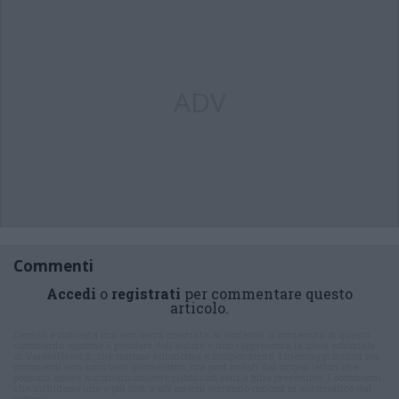
ADV
Commenti
Accedi
o
registrati
per commentare questo
articolo.
L'email è richiesta ma non verrà mostrata ai visitatori. Il contenuto di questo
commento esprime il pensiero dell'autore e non rappresenta la linea editoriale
di VareseNews.it, che rimane autonoma e indipendente. I messaggi inclusi nei
commenti non sono testi giornalistici, ma post inviati dai singoli lettori che
possono essere automaticamente pubblicati senza filtro preventivo. I commenti
che includano uno o più link a siti esterni verranno rimossi in automatico dal
sistema.