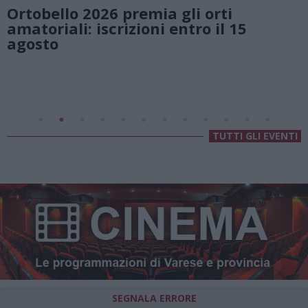
rti
natura e atmosfere senza te
il 15
Lago di Lugano
Valsolda
Villa Fogazzaro Roi
TUTTI GLI EVENTI
SEGNALA ERRORE