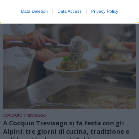
Data Deletion
Data Access
Privacy Policy
COCQUIO TREVISAGO
A Cocquio Trevisago si fa festa con gli
Alpini: tre giorni di cucina, tradizione e