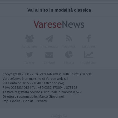
Vai al sito in modalità classica
Redazione
Invia notizia
Feed RSS
Facebook
Twitter
Contatti
Società
Pubblicità
Copyright © 2000 - 2026 VareseNews.it. Tutti i diritti riservati
VareseNews è un marchio di Varese web srl
Via Confalonieri 5 - 21040 Castronno (VA)
P.IVA 02588310124 Tel. +39.0332.873094 / 873168
Testata registrata presso il Tribunale di Varese n.679
Direttore responsabile: Marco Giovannelli
Imp. Cookie
-
Cookie
-
Privacy
TORNA SU