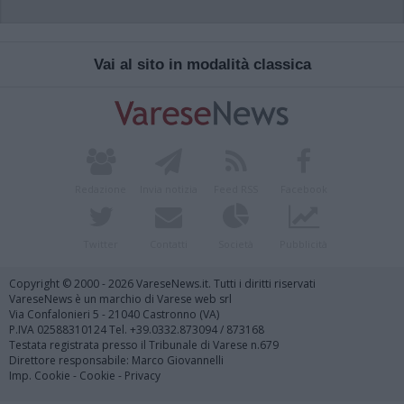
Vai al sito in modalità classica
Redazione
Invia notizia
Feed RSS
Facebook
Twitter
Contatti
Società
Pubblicità
Copyright © 2000 - 2026 VareseNews.it. Tutti i diritti riservati
VareseNews è un marchio di Varese web srl
Via Confalonieri 5 - 21040 Castronno (VA)
P.IVA 02588310124 Tel. +39.0332.873094 / 873168
Testata registrata presso il Tribunale di Varese n.679
Direttore responsabile: Marco Giovannelli
Imp. Cookie
-
Cookie
-
Privacy