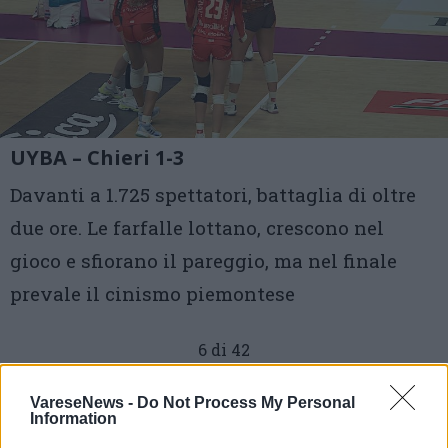
UYBA – Chieri 1-3
Davanti a 1.725 spettatori, battaglia di oltre
due ore. Le farfalle lottano, crescono nel
gioco e sfiorano il pareggio, ma nel finale
prevale il cinismo piemontese
6 di 42
TAG
uyba
Busto Arsizio
VareseNews -
Do Not Process My Personal
Information