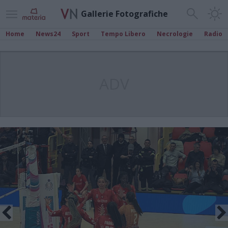
Gallerie Fotografiche
Home
News24
Sport
Tempo Libero
Necrologie
Radio
ADV