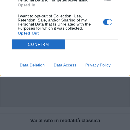
Personal Data for Targeted Advertising.
possono essere automaticamente pubblicati senza filtro preventivo. I commenti
Opted In
che includano uno o più link a siti esterni verranno rimossi in automatico dal
sistema.
I want to opt-out of Collection, Use,
Retention, Sale, and/or Sharing of my
Personal Data that Is Unrelated with the
Purposes for which it was collected.
Opted Out
CONFIRM
Data Deletion
Data Access
Privacy Policy
Vai al sito in modalità classica