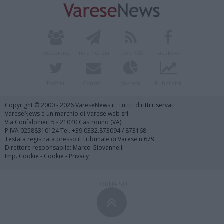
Redazione
Invia notizia
Feed RSS
Facebook
Twitter
Contatti
Società
Pubblicità
Copyright © 2000 - 2026 VareseNews.it. Tutti i diritti riservati
VareseNews è un marchio di Varese web srl
Via Confalonieri 5 - 21040 Castronno (VA)
P.IVA 02588310124 Tel. +39.0332.873094 / 873168
Testata registrata presso il Tribunale di Varese n.679
Direttore responsabile: Marco Giovannelli
Imp. Cookie
-
Cookie
-
Privacy
TORNA SU