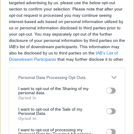
targeted advertising by us, please use the below opt-out
section to confirm your selection. Please note that after your
opt-out request is processed you may continue seeing
interest-based ads based on personal information utilized by
us or personal information disclosed to third parties prior to
your opt-out. You may separately opt-out of the further
disclosure of your personal information by third parties on the
ADV
IAB’s list of downstream participants. This information may
also be disclosed by us to third parties on the
IAB’s List of
Downstream Participants
that may further disclose it to other
third parties.
Personal Data Processing Opt Outs
I want to opt-out of the Sharing of my
personal data.
Opted In
Commenti
Accedi
o
registrati
per commentare questo
I want to opt-out of the Sale of my
articolo.
Personal Data.
Opted In
L'email è richiesta ma non verrà mostrata ai visitatori. Il contenuto di questo
commento esprime il pensiero dell'autore e non rappresenta la linea editoriale
di VareseNews.it, che rimane autonoma e indipendente. I messaggi inclusi nei
I want to opt-out of processing my
commenti non sono testi giornalistici, ma post inviati dai singoli lettori che