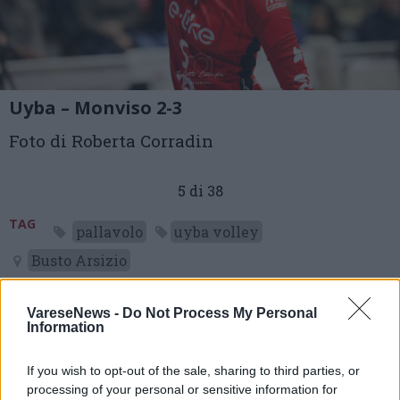
Uyba – Monviso 2-3
Foto di Roberta Corradin
5 di 38
TAG
pallavolo
uyba volley
Busto Arsizio
VareseNews -
Do Not Process My Personal
Information
Leggi l'articolo:
Un punto e qualche rimpianto: la Uyba sconfitta al tie-
If you wish to opt-out of the sale, sharing to third parties, or
break da Monviso
processing of your personal or sensitive information for