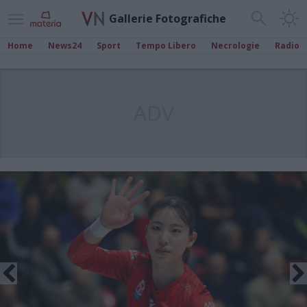
Gallerie Fotografiche
Home
News24
Sport
Tempo Libero
Necrologie
Radio
ADV