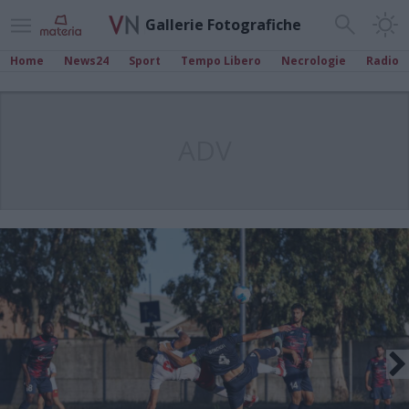
Gallerie Fotografiche
Home
News24
Sport
Tempo Libero
Necrologie
Radio
ADV