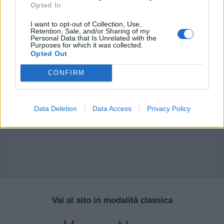
che includano uno o più link a siti esterni verranno rimossi in automatico dal
Opted In
sistema.
I want to opt-out of Collection, Use,
Retention, Sale, and/or Sharing of my
Personal Data that Is Unrelated with the
Purposes for which it was collected.
Opted Out
CONFIRM
Data Deletion
Data Access
Privacy Policy
Vai al sito in modalità classica