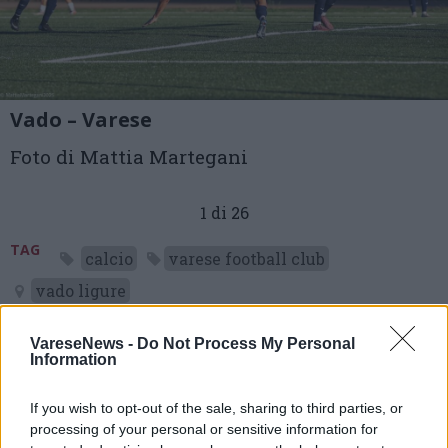
Vado – Varese
Foto di Mattia Martegani
1 di 26
TAG
calcio
varese football club
vado ligure
VareseNews -
Do Not Process My Personal
Information
Leggi l'articolo:
Cogliati illude il Varese: il Vado lo ribalta e vince 3-1
If you wish to opt-out of the sale, sharing to third parties, or
processing of your personal or sensitive information for