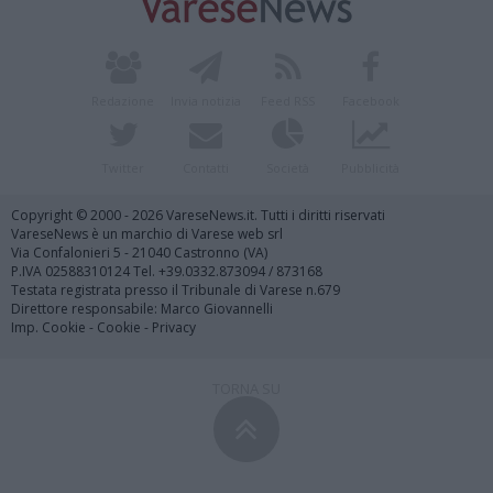
Redazione
Invia notizia
Feed RSS
Facebook
Twitter
Contatti
Società
Pubblicità
Copyright © 2000 - 2026 VareseNews.it. Tutti i diritti riservati
VareseNews è un marchio di Varese web srl
Via Confalonieri 5 - 21040 Castronno (VA)
P.IVA 02588310124 Tel. +39.0332.873094 / 873168
Testata registrata presso il Tribunale di Varese n.679
Direttore responsabile: Marco Giovannelli
Imp. Cookie
-
Cookie
-
Privacy
TORNA SU