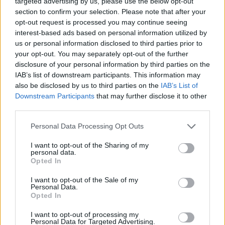
targeted advertising by us, please use the below opt-out
section to confirm your selection. Please note that after your
opt-out request is processed you may continue seeing
interest-based ads based on personal information utilized by
us or personal information disclosed to third parties prior to
your opt-out. You may separately opt-out of the further
ADV
disclosure of your personal information by third parties on the
IAB’s list of downstream participants. This information may
also be disclosed by us to third parties on the
IAB’s List of
Downstream Participants
that may further disclose it to other
third parties.
Personal Data Processing Opt Outs
I want to opt-out of the Sharing of my
personal data.
Commenti
Opted In
Accedi
o
registrati
per commentare questo
I want to opt-out of the Sale of my
articolo.
Personal Data.
Opted In
L'email è richiesta ma non verrà mostrata ai visitatori. Il contenuto di questo
commento esprime il pensiero dell'autore e non rappresenta la linea editoriale
di VareseNews.it, che rimane autonoma e indipendente. I messaggi inclusi nei
I want to opt-out of processing my
commenti non sono testi giornalistici, ma post inviati dai singoli lettori che
Personal Data for Targeted Advertising.
possono essere automaticamente pubblicati senza filtro preventivo. I commenti