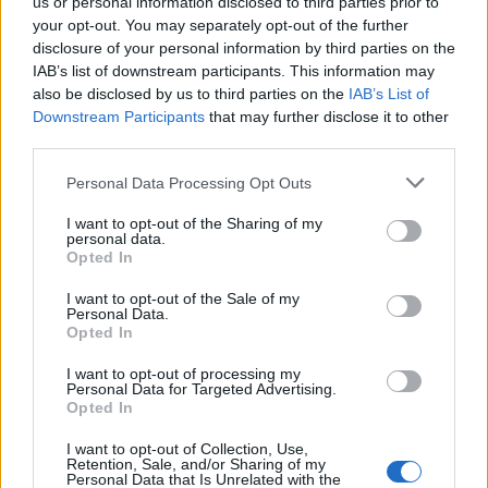
us or personal information disclosed to third parties prior to
your opt-out. You may separately opt-out of the further
disclosure of your personal information by third parties on the
IAB’s list of downstream participants. This information may
also be disclosed by us to third parties on the
IAB’s List of
Downstream Participants
that may further disclose it to other
third parties.
Commenti
Personal Data Processing Opt Outs
Accedi
o
registrati
per commentare questo
articolo.
I want to opt-out of the Sharing of my
personal data.
L'email è richiesta ma non verrà mostrata ai visitatori. Il contenuto di questo
Opted In
commento esprime il pensiero dell'autore e non rappresenta la linea editoriale
di VareseNews.it, che rimane autonoma e indipendente. I messaggi inclusi nei
commenti non sono testi giornalistici, ma post inviati dai singoli lettori che
I want to opt-out of the Sale of my
possono essere automaticamente pubblicati senza filtro preventivo. I commenti
che includano uno o più link a siti esterni verranno rimossi in automatico dal
Personal Data.
sistema.
Opted In
I want to opt-out of processing my
Personal Data for Targeted Advertising.
Opted In
I want to opt-out of Collection, Use,
Retention, Sale, and/or Sharing of my
Personal Data that Is Unrelated with the