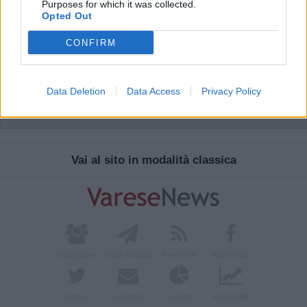
Purposes for which it was collected.
Opted Out
CONFIRM
Data Deletion
Data Access
Privacy Policy
Vai al sito in modalità classica
Redazione
Invia notizia
Feed RSS
Facebook
Twitter
Contatti
Società
Pubblicità