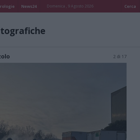
rologie
News24
Domenica , 9 Agosto 2026
Cerca
otografiche
zolo
2 di 17