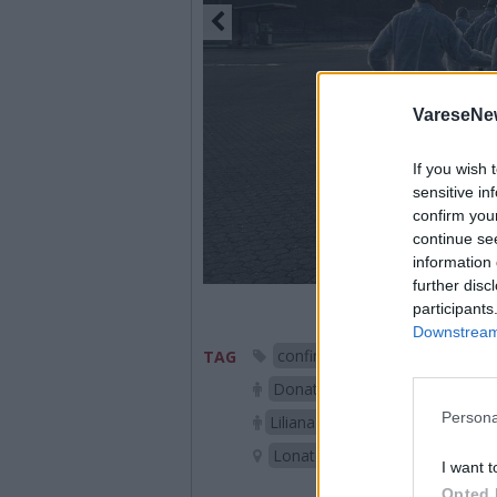
VareseNe
If you wish 
sensitive in
confirm you
continue se
information 
further disc
participants
Downstream 
confindustria varese
zar
TAG
Donatella Tassone
giorgi
Persona
Liliana Pacione
Livia Gros
Lonate Pozzolo
I want t
Opted 