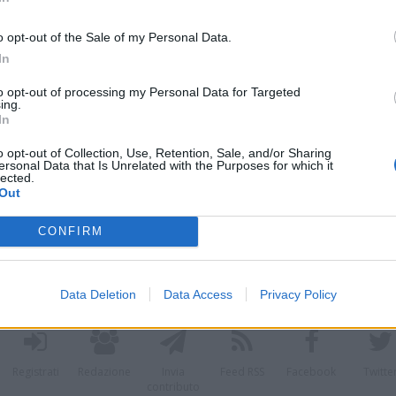
o opt-out of the Sale of my Personal Data.
In
to opt-out of processing my Personal Data for Targeted
 in visita alla
Zaro Carni spa
, azienda di
ing.
In
acellazione e lavorazione della carne bovina.
o opt-out of Collection, Use, Retention, Sale, and/or Sharing
legate al mondo del food, a cui viene proposto
ersonal Data that Is Unrelated with the Purposes for which it
lected.
tto il ciclo di produzione e lavorazione
Out
 tre classi quarte dell
’Isis Ponti di Gallarate
CONFIRM
Somma Lombardo
accompagnate dagli
atella Tassone, Liliana Pacione
.
Data Deletion
Data Access
Privacy Policy
Registrati
Redazione
Invia
Feed RSS
Facebook
Twitte
contributo