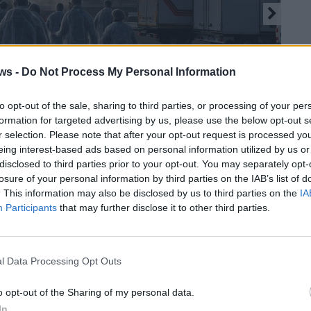
ws -
Do Not Process My Personal Information
to opt-out of the sale, sharing to third parties, or processing of your per
formation for targeted advertising by us, please use the below opt-out s
r selection. Please note that after your opt-out request is processed y
eing interest-based ads based on personal information utilized by us or
disclosed to third parties prior to your opt-out. You may separately opt-
losure of your personal information by third parties on the IAB’s list of
. This information may also be disclosed by us to third parties on the
IA
2 di 17
Participants
that may further disclose it to other third parties.
o carni spa
o zaro
l Data Processing Opt Outs
so
rita Boldrini
o opt-out of the Sharing of my personal data.
In