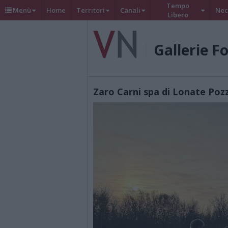
Tempo
Menù
Home
Territori
Canali
Nec
Libero
Gallerie F
Zaro Carni spa di Lonate Poz