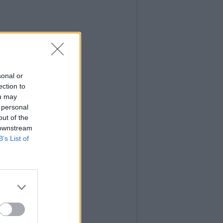
sonal or
ection to
ou may
 personal
out of the
 downstream
B’s List of