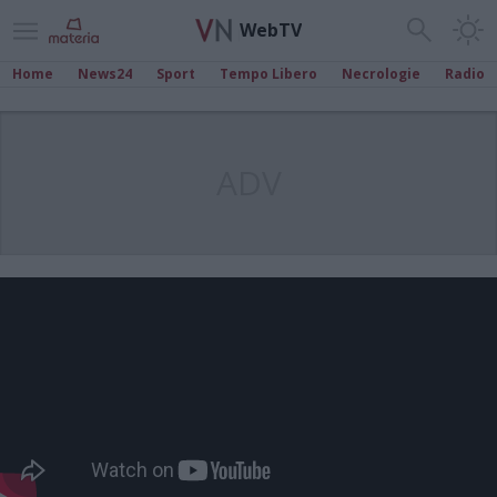
WebTV
Home
News24
Sport
Tempo Libero
Necrologie
Radio
ADV