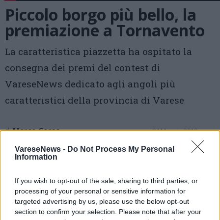
Piccolo borgo più bello, la
premiazione a Tornavento
La caratteristica piazzetta ha ospitato la
consegna dei premi del contest di
VareseNews dedicato agli angoli più
caratteristici della provincia di Varese
di
Marco Corso
04 Maggio 2019 -
marco.corso@varesenews.it
23:34
VareseNews -
Do Not Process My Personal
Information
Vota
If you wish to opt-out of the sale, sharing to third parties, or
processing of your personal or sensitive information for
targeted advertising by us, please use the below opt-out
section to confirm your selection. Please note that after your