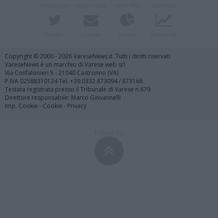
Redazione
Invia notizia
Feed RSS
Facebook
Twitter
Contatti
Società
Pubblicità
Copyright © 2000 - 2026 VareseNews.it. Tutti i diritti riservati
VareseNews è un marchio di Varese web srl
Via Confalonieri 5 - 21040 Castronno (VA)
P.IVA 02588310124 Tel. +39.0332.873094 / 873168
Testata registrata presso il Tribunale di Varese n.679
Direttore responsabile: Marco Giovannelli
Imp. Cookie
-
Cookie
-
Privacy
TORNA SU