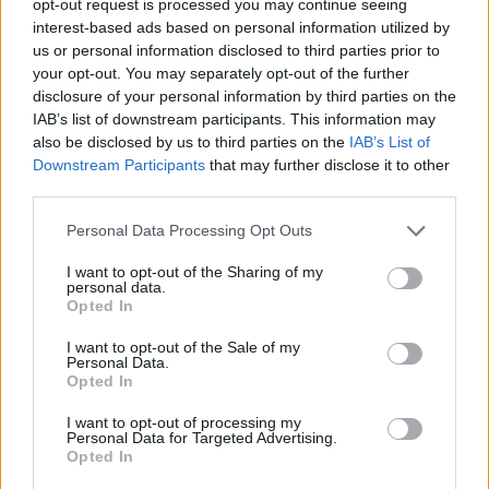
opt-out request is processed you may continue seeing
interest-based ads based on personal information utilized by
ADV
us or personal information disclosed to third parties prior to
your opt-out. You may separately opt-out of the further
disclosure of your personal information by third parties on the
IAB’s list of downstream participants. This information may
also be disclosed by us to third parties on the
IAB’s List of
Downstream Participants
that may further disclose it to other
third parties.
Personal Data Processing Opt Outs
Commenti
I want to opt-out of the Sharing of my
personal data.
Accedi
o
registrati
per commentare questo
Opted In
articolo.
L'email è richiesta ma non verrà mostrata ai visitatori. Il contenuto di questo
I want to opt-out of the Sale of my
commento esprime il pensiero dell'autore e non rappresenta la linea editoriale
Personal Data.
di VareseNews.it, che rimane autonoma e indipendente. I messaggi inclusi nei
Opted In
commenti non sono testi giornalistici, ma post inviati dai singoli lettori che
possono essere automaticamente pubblicati senza filtro preventivo. I commenti
che includano uno o più link a siti esterni verranno rimossi in automatico dal
I want to opt-out of processing my
sistema.
Personal Data for Targeted Advertising.
Opted In