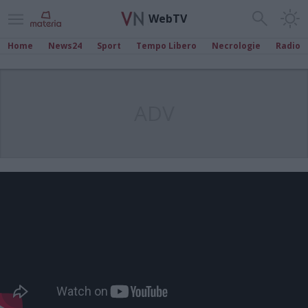
WebTV
Home
News24
Sport
Tempo Libero
Necrologie
Radio
ADV