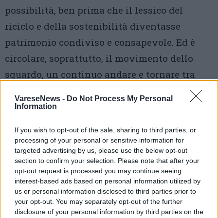
possibilità, ben prima che il lessico del
riciclo e della sostenibilità diventasse
patrimonio condiviso e consapevole. Ed è
circolare, soprattutto, il movimento dello
sguardo, un continuo andare e tornare tra
geografie, culture e tempi diversi, che nei
VareseNews -
Do Not Process My Personal
suoi lavori si condensano in immagini di
Information
forte intensità umana. Queste grandi
If you wish to opt-out of the sale, sharing to third parties, or
superfici non intelaiate, che conservano la
processing of your personal or sensitive information for
targeted advertising by us, please use the below opt-out
memoria del loro uso originario, diventano
section to confirm your selection. Please note that after your
così il luogo di un incontro che non conosce
opt-out request is processed you may continue seeing
interest-based ads based on personal information utilized by
limiti di tempo. È il saper fare, così caro a
us or personal information disclosed to third parties prior to
queste latitudini, che si trasforma in
your opt-out. You may separately opt-out of the further
disclosure of your personal information by third parties on the