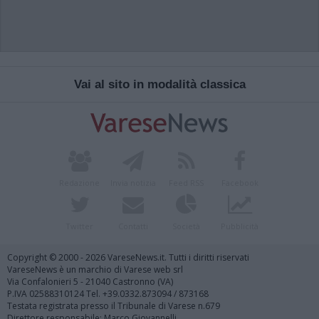
Vai al sito in modalità classica
Redazione
Invia notizia
Feed RSS
Facebook
Twitter
Contatti
Società
Pubblicità
Copyright © 2000 - 2026 VareseNews.it. Tutti i diritti riservati
VareseNews è un marchio di Varese web srl
Via Confalonieri 5 - 21040 Castronno (VA)
P.IVA 02588310124 Tel. +39.0332.873094 / 873168
Testata registrata presso il Tribunale di Varese n.679
Direttore responsabile: Marco Giovannelli