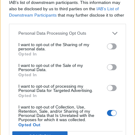
conoscenza dell’altro.
IAB’s list of downstream participants. This information may
also be disclosed by us to third parties on the
IAB’s List of
Downstream Participants
that may further disclose it to other
di
Michele Mancino
12 Maggio 2026 -
third parties.
michele.mancino@varesenews.it
10:42
Personal Data Processing Opt Outs
Vota
I want to opt-out of the Sharing of my
personal data.
Opted In
I want to opt-out of the Sale of my
Personal Data.
Opted In
I want to opt-out of processing my
ADV
Personal Data for Targeted Advertising.
Opted In
I want to opt-out of Collection, Use,
Retention, Sale, and/or Sharing of my
Personal Data that Is Unrelated with the
Purposes for which it was collected.
Opted Out