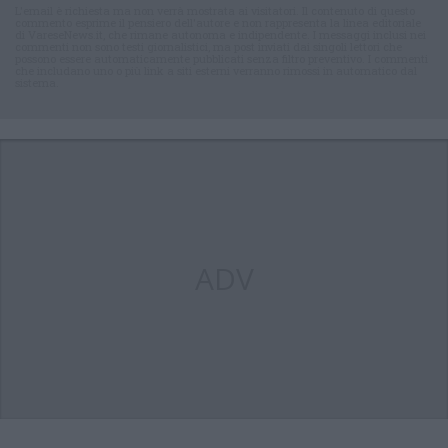
L'email è richiesta ma non verrà mostrata ai visitatori. Il contenuto di questo
commento esprime il pensiero dell'autore e non rappresenta la linea editoriale
di VareseNews.it, che rimane autonoma e indipendente. I messaggi inclusi nei
commenti non sono testi giornalistici, ma post inviati dai singoli lettori che
possono essere automaticamente pubblicati senza filtro preventivo. I commenti
che includano uno o più link a siti esterni verranno rimossi in automatico dal
sistema.
ADV