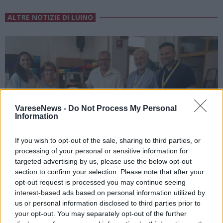
ALTRE NOTIZIE DI LUINO
VareseNews -
Do Not Process My Personal
Information
If you wish to opt-out of the sale, sharing to third parties, or
processing of your personal or sensitive information for
targeted advertising by us, please use the below opt-out
section to confirm your selection. Please note that after your
opt-out request is processed you may continue seeing
interest-based ads based on personal information utilized by
LUINO
us or personal information disclosed to third parties prior to
Luino festeggia la maestra Giuseppina
your opt-out. You may separately opt-out of the further
Maspero: cento anni tra scuola, famiglia