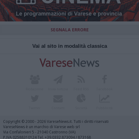
SEGNALA ERRORE
Vai al sito in modalità classica
Redazione
Invia notizia
Feed RSS
Facebook
Twitter
Contatti
Società
Pubblicità
Copyright © 2000 - 2026 VareseNews.it. Tutti i diritti riservati
VareseNews è un marchio di Varese web srl
Via Confalonieri 5 - 21040 Castronno (VA)
P.IVA 02588310124 Tel. +39.0332.873094 / 873168