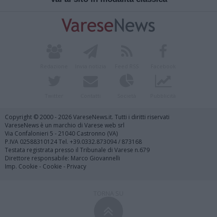
Redazione
Invia notizia
Feed RSS
Facebook
Twitter
Contatti
Società
Pubblicità
Copyright © 2000 - 2026 VareseNews.it. Tutti i diritti riservati
VareseNews è un marchio di Varese web srl
Via Confalonieri 5 - 21040 Castronno (VA)
P.IVA 02588310124 Tel. +39.0332.873094 / 873168
Testata registrata presso il Tribunale di Varese n.679
Direttore responsabile: Marco Giovannelli
Imp. Cookie
-
Cookie
-
Privacy
TORNA SU