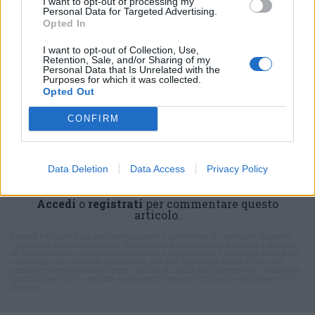
I want to opt-out of processing my
Personal Data for Targeted Advertising.
Opted In
ADV
I want to opt-out of Collection, Use,
Retention, Sale, and/or Sharing of my
Personal Data that Is Unrelated with the
Purposes for which it was collected.
Opted Out
CONFIRM
Data Deletion
Data Access
Privacy Policy
Commenti
Accedi
o
registrati
per commentare questo
articolo.
L'email è richiesta ma non verrà mostrata ai visitatori. Il contenuto di questo
commento esprime il pensiero dell'autore e non rappresenta la linea editoriale
di VareseNews.it, che rimane autonoma e indipendente. I messaggi inclusi nei
commenti non sono testi giornalistici, ma post inviati dai singoli lettori che
possono essere automaticamente pubblicati senza filtro preventivo. I commenti
che includano uno o più link a siti esterni verranno rimossi in automatico dal
sistema.