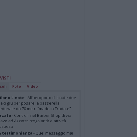
 VISTI
coli
Foto
Video
lano Linate
- All’aeroporto di Linate due
axi gru per posare la passerella
edonale da 70 metri “made in Tradate”
zzate
- Controlli nel Barber Shop di via
iave ad Azzate: irregolarità e attività
ospesa
a testimonianza
- Quel messaggio mai