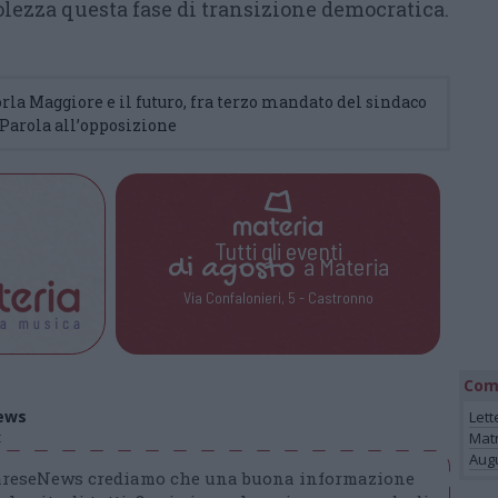
lezza questa fase di transizione democratica.
orla Maggiore e il futuro, fra terzo mandato del sindaco
arola all’opposizione
Tutti gli eventi
di
agosto
a Materia
Via Confalonieri, 5 - Castronno
Com
ews
Lett
t
Mat
Augu
VareseNews crediamo che una buona informazione