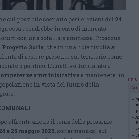
e sul possibile scenario post elezioni del
24
iega cosa accadrebbe in caso di mancato
orum con una sola lista ammessa. Prosegue
 Progetto Gorla
, che in una nota rivolta ai
volontà di restare presente sul territorio come
ciale e politico. L’obiettivo dichiarato è
 competenze amministrative
e mantenere un
I PIÙ
 popolazione in vista del futuro della
Arti
giore.
»
Mi
m
 COMUNALI
p
»
A
po affronta anche il tema delle prossime
P
s
 24 e 25 maggio 2026
, soffermandosi sul
»
L