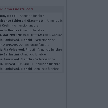
rdiamo i nostri cari
hony Napoli
- Annuncio funebre
nfranco Schieroni Giacometti
- Annuncio funebre
i Codini
- Annuncio funebre
cardo Basile
- Annuncio funebre
A MALINVERNO ved. TETTAMANTI
- Annuncio funebre
a Panisi ved. Bianchi
- Partecipazione
RO SPIGAROLO
- Annuncio funebre
a Pia Volpe ved. Pilutti
- Annuncio funebre
io Barlascini
- Annuncio funebre
a Panisi ved. Bianchi
- Partecipazione
A ORI ved. BUSCAROLI
- Annuncio funebre
a Panisi ved. Bianchi
- Annuncio funebre