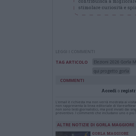
contribuisca a migliorare
stimolare curiosità e spir
LEGGI I COMMENTI
Elezioni 2026 Gorla 
TAG ARTICOLO
qui progetto gorla
COMMENTI
Accedi
o
registr
L'email è richiesta ma non verrà mostrata ai visi
non rappresenta la linea editoriale di VareseNew
non sono testi giornalistici, ma post inviati dai s
preventivo. I commenti che includano uno o più li
ALTRE NOTIZIE DI GORLA MAGGIORE
GORLA MAGGIORE