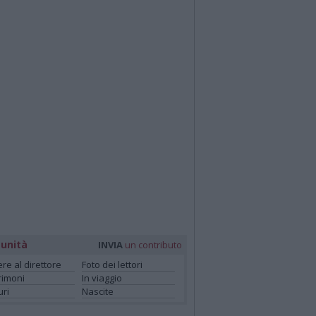
unità
INVIA
un contributo
ere al direttore
Foto dei lettori
rimoni
In viaggio
ri
Nascite