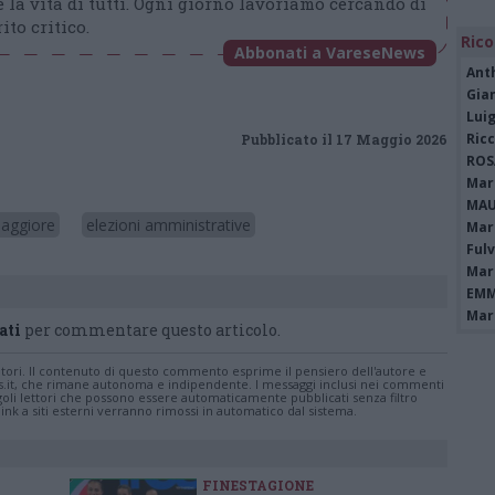
 la vita di tutti. Ogni giorno lavoriamo cercando di
ito critico.
Rico
Abbonati a VareseNews
Ant
Gia
Luig
Ric
Pubblicato il 17 Maggio 2026
ROS
Mari
MAU
Maggiore
elezioni amministrative
Mari
Fulv
Mari
EMM
Mari
ati
per commentare questo articolo.
tatori. Il contenuto di questo commento esprime il pensiero dell'autore e
s.it, che rimane autonoma e indipendente. I messaggi inclusi nei commenti
ingoli lettori che possono essere automaticamente pubblicati senza filtro
nk a siti esterni verranno rimossi in automatico dal sistema.
FINESTAGIONE