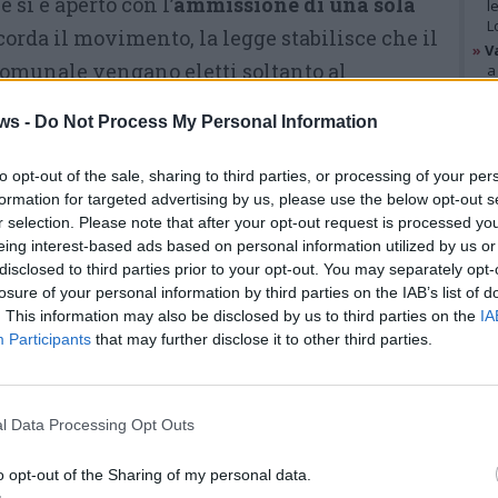
 si è aperto con l’
ammissione di una sola
l
L
icorda il movimento, la legge stabilisce che il
»
V
 comunale vengano eletti soltanto al
a
B
condizioni precise: la partecipazione al voto
»
V
ws -
Do Not Process My Personal Information
egli aventi diritto
e la lista unica deve
p
p
 dei voti validi. Al quorum contribuiscono
e
to opt-out of the sale, sharing to third parties, or processing of your per
formation for targeted advertising by us, please use the below opt-out s
 nulle. Se una delle due soglie non dovesse
r selection. Please note that after your opt-out request is processed y
GAL
zione verrebbe dichiarata nulla. In tale
eing interest-based ads based on personal information utilized by us or
o nominerebbe un commissario
disclosed to third parties prior to your opt-out. You may separately opt-
losure of your personal information by third parties on the IAB’s list of
to tra prefetti, viceprefetti o dirigenti della
. This information may also be disclosed by us to third parties on the
IA
one, con il compito di amministrare
Participants
that may further disclose it to other third parties.
omune.
SSARIO
l Data Processing Opt Outs
ebbe le funzioni di sindaco
,
giunta e
o opt-out of the Sharing of my personal data.