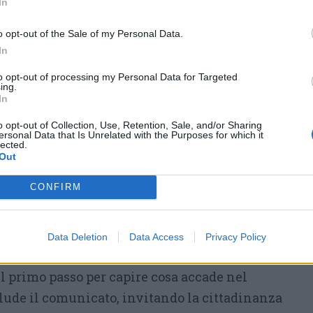
rantendo sia l’ordinaria sia la straordinaria
In
nte. Pur evitando scelte strettamente
o opt-out of the Sale of my Personal Data.
 lungo periodo, dovrebbe assicurare la
In
hina comunale: dall’approvazione del
to opt-out of processing my Personal Data for Targeted
ei servizi pubblici, fino alla firma degli atti
ing.
In
o opt-out of Collection, Use, Retention, Sale, and/or Sharing
linea inoltre come, per i cittadini, il
ersonal Data that Is Unrelated with the Purposes for which it
lected.
eno drastico di quanto si possa immaginare.
Out
 anagrafe, uffici tecnici, servizi sociali,
CONFIRM
nuerebbero
infatti a funzionare regolarmente.
a riguarderebbe l’assenza di
tica eletta, sostituita da una gestione
Data Deletion
Data Access
Privacy Policy
ttesa della prima tornata elettorale utile.
il primo passo per capire cosa accade nel
ude il comunicato, invitando la cittadinanza