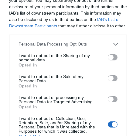
your opt-out. You may separately opt-out of the further
disclosure of your personal information by third parties on the
1 di 6
IAB’s list of downstream participants. This information may
also be disclosed by us to third parties on the
IAB’s List of
TAG
Arcadia Fly Team
fagnano olona
Downstream Participants
that may further disclose it to other
third parties.
Personal Data Processing Opt Outs
Leggi l'articolo:
I want to opt-out of the Sharing of my
A Fagnano il volo in mongolfiera con l’Arcadia Fly Team
personal data.
Opted In
I want to opt-out of the Sale of my
Personal Data.
Opted In
I want to opt-out of processing my
Personal Data for Targeted Advertising.
Opted In
ADV
I want to opt-out of Collection, Use,
Retention, Sale, and/or Sharing of my
Personal Data that Is Unrelated with the
Purposes for which it was collected.