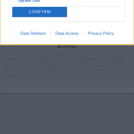
Opted Out
CONFIRM
Commenti
Data Deletion
Data Access
Privacy Policy
Accedi
o
registrati
per commentare questo
articolo.
L'email è richiesta ma non verrà mostrata ai visitatori. Il contenuto di questo
commento esprime il pensiero dell'autore e non rappresenta la linea editoriale
di VareseNews.it, che rimane autonoma e indipendente. I messaggi inclusi nei
commenti non sono testi giornalistici, ma post inviati dai singoli lettori che
possono essere automaticamente pubblicati senza filtro preventivo. I commenti
che includano uno o più link a siti esterni verranno rimossi in automatico dal
sistema.