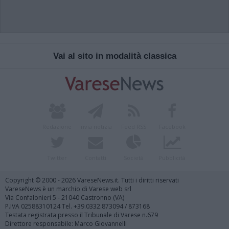
Vai al sito in modalità classica
Redazione
Invia notizia
Feed RSS
Facebook
Twitter
Contatti
Società
Pubblicità
Copyright © 2000 - 2026 VareseNews.it. Tutti i diritti riservati
VareseNews è un marchio di Varese web srl
Via Confalonieri 5 - 21040 Castronno (VA)
P.IVA 02588310124 Tel. +39.0332.873094 / 873168
Testata registrata presso il Tribunale di Varese n.679
Direttore responsabile: Marco Giovannelli