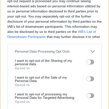
opt-out request is processed you may continue seeing
interest-based ads based on personal information utilized by
ADV
us or personal information disclosed to third parties prior to
your opt-out. You may separately opt-out of the further
disclosure of your personal information by third parties on the
IAB’s list of downstream participants. This information may
also be disclosed by us to third parties on the
IAB’s List of
Downstream Participants
that may further disclose it to other
third parties.
Personal Data Processing Opt Outs
Commenti
I want to opt-out of the Sharing of my
personal data.
Accedi
o
registrati
per commentare questo
Opted In
articolo.
L'email è richiesta ma non verrà mostrata ai visitatori. Il contenuto di questo
I want to opt-out of the Sale of my
commento esprime il pensiero dell'autore e non rappresenta la linea editoriale
Personal Data.
di VareseNews.it, che rimane autonoma e indipendente. I messaggi inclusi nei
Opted In
commenti non sono testi giornalistici, ma post inviati dai singoli lettori che
possono essere automaticamente pubblicati senza filtro preventivo. I commenti
che includano uno o più link a siti esterni verranno rimossi in automatico dal
I want to opt-out of processing my
sistema.
Personal Data for Targeted Advertising.
Opted In