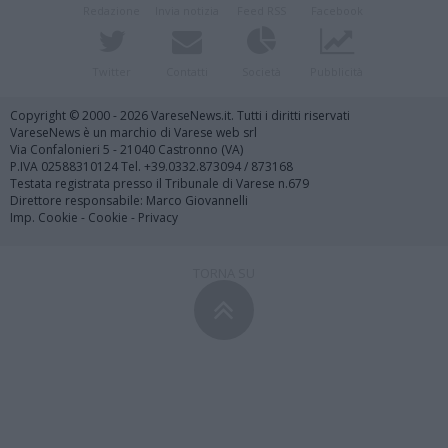
Redazione
Invia notizia
Feed RSS
Facebook
Twitter
Contatti
Società
Pubblicità
Copyright © 2000 - 2026 VareseNews.it. Tutti i diritti riservati
VareseNews è un marchio di Varese web srl
Via Confalonieri 5 - 21040 Castronno (VA)
P.IVA 02588310124 Tel. +39.0332.873094 / 873168
Testata registrata presso il Tribunale di Varese n.679
Direttore responsabile: Marco Giovannelli
Imp. Cookie
-
Cookie
-
Privacy
TORNA SU