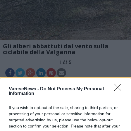
Gli alberi abbattuti dal vento sulla
ciclabile della Valganna
1 di 5
Leggi l'articolo:
VareseNews -
Do Not Process My Personal
Il vento abbatte gli alberi sulla ciclabile della Valganna,
Information
la Protezione civile risolve la situazione
If you wish to opt-out of the sale, sharing to third parties, or
processing of your personal or sensitive information for
targeted advertising by us, please use the below opt-out
section to confirm your selection. Please note that after your