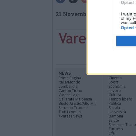
Opted 
21 Novembre 2023
I want t
of my P
was col
Opted 
NEWS
CANALI
Prima Pagina
Cinema
Italia/Mondo
Sport
Lombardia
Economia
Canton Ticino
Lavoro
Varese Laghi
Cultura
Gallarate Malpensa
Tempo libero
Busto Arsizio/Alto Mil.
Politica
Saronno Tradate
Scuola
Tutti i comuni
Università
+VareseNews
Bambini
Salute
Scienza e Tecno
Turismo
Life