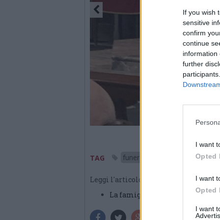
If you wish 
sensitive in
confirm you
continue se
information 
further disc
participants
Downstream 
Persona
I want t
Opted 
funerale
varese
TAG
I want t
Leggi l'articolo:
Opted 
La famiglia di Luca Alfano: “Con
I want 
Advertis