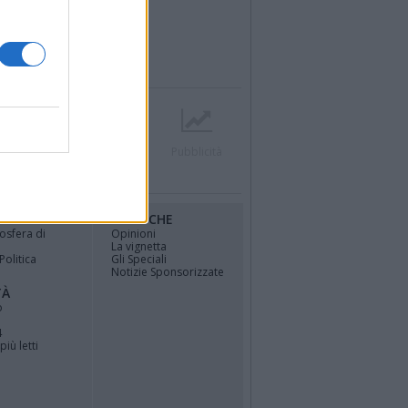
r
Contatti
Società
Pubblicità
RUBRICHE
osfera di
Opinioni
La vignetta
Politica
Gli Speciali
Notizie Sponsorizzate
TÀ
o
4
più letti