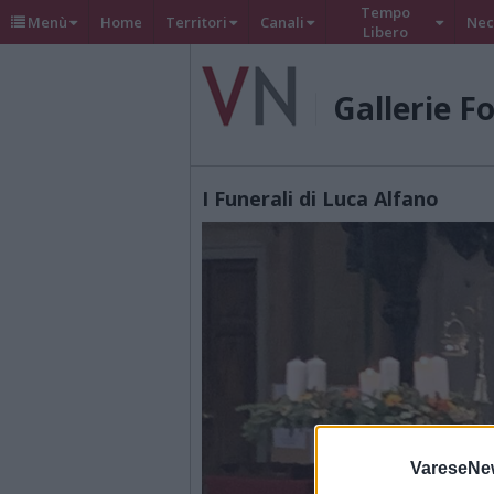
Tempo
Menù
Home
Territori
Canali
Nec
Libero
Gallerie F
I Funerali di Luca Alfano
VareseNe