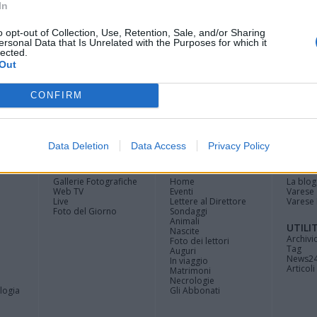
In
o opt-out of Collection, Use, Retention, Sale, and/or Sharing
ersonal Data that Is Unrelated with the Purposes for which it
lected.
Out
CONFIRM
Registrati
Redazione
Invia
Feed RSS
Facebook
Twitte
contributo
Data Deletion
Data Access
Privacy Policy
MULTIMEDIA
COMUNITÀ
BLOG
Gallerie Fotografiche
Home
La blog
Web TV
Eventi
Varese
Live
Lettere al Direttore
Varese 
Foto del Giorno
Sondaggi
Animali
UTILI
Nascite
Archivi
Foto dei lettori
Tag
Auguri
News2
In viaggio
Articoli 
Matrimoni
Necrologie
logia
Gli Abbonati