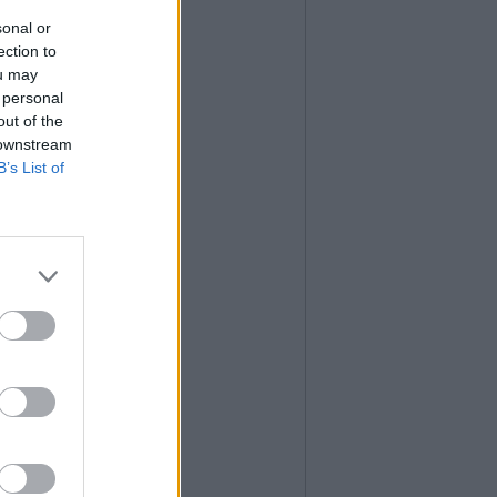
sonal or
ection to
ou may
 personal
out of the
 downstream
B’s List of