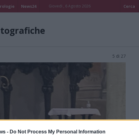
rologie
News24
Giovedi , 6 Agosto 2026
Cerca
otografiche
5 di 27
ws -
Do Not Process My Personal Information