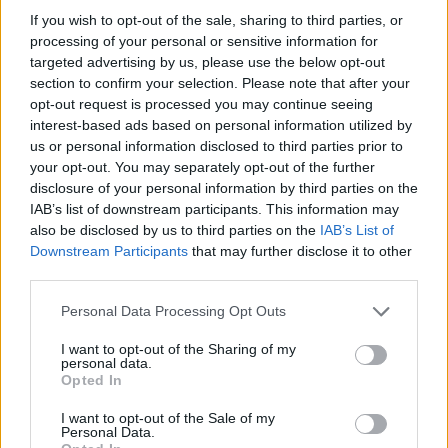
delle Camelie
If you wish to opt-out of the sale, sharing to third parties, or
C’è un labirinto di camelie sul Lago Maggiore: “Nato per
processing of your personal or sensitive information for
caso, oggi racconta l’amore per la natura”
Il labirinto di camelie del Lago Maggiore sarà in diretta
targeted advertising by us, please use the below opt-out
televisiva per Pasqua
section to confirm your selection. Please note that after your
opt-out request is processed you may continue seeing
interest-based ads based on personal information utilized by
us or personal information disclosed to third parties prior to
your opt-out. You may separately opt-out of the further
disclosure of your personal information by third parties on the
IAB’s list of downstream participants. This information may
also be disclosed by us to third parties on the
IAB’s List of
ADV
Downstream Participants
that may further disclose it to other
third parties.
Personal Data Processing Opt Outs
I want to opt-out of the Sharing of my
personal data.
Opted In
I want to opt-out of the Sale of my
Personal Data.
Commenti