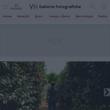
Gallerie Fotografiche
Home
News24
Sport
Tempo Libero
Necrologie
Radio
ADV