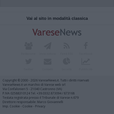
Vai al sito in modalità classica
Redazione
Invia notizia
Feed RSS
Facebook
Twitter
Contatti
Società
Pubblicità
Copyright © 2000 - 2026 VareseNews.it. Tutti i diritti riservati
VareseNews è un marchio di Varese web srl
Via Confalonieri 5 - 21040 Castronno (VA)
P.IVA 02588310124 Tel. +39.0332.873094 / 873168
Testata registrata presso il Tribunale di Varese n.679
Direttore responsabile: Marco Giovannelli
Imp. Cookie
-
Cookie
-
Privacy